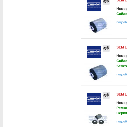
SEM L
Номер
Сайле
подроб
SEM L
Номер
Сайле
Series
подроб
SEM L
Номер
Ремко
Серия
подроб