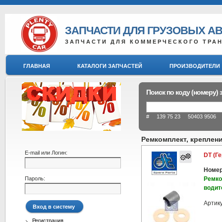
ЗАПЧАСТИ ДЛЯ ГРУЗОВЫХ А
ЗАПЧАСТИ ДЛЯ КОММЕРЧЕСКОГО ТРА
ГЛАВНАЯ
КАТАЛОГИ ЗАПЧАСТЕЙ
ПРОИЗВОДИТЕЛИ
Поиск по коду (номеру) 
# 139 75 23 50403 9506 8
Ремкомплект, креплен
E-mail или Логин:
DT (Г
Номер
Пароль:
Ремко
водит
Артик
Регистрация