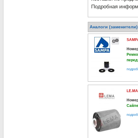
Подробная информа
Аналоги (заменители
SAMPA
Номер
Ремко
перед
подроб
LE.MA
Номер
Сайле
подроб