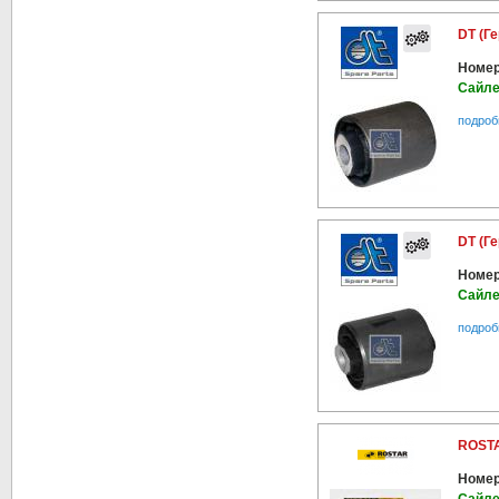
DT (Г
Номер
Сайле
подроб
DT (Г
Номер
Сайле
подроб
ROSTA
Номер