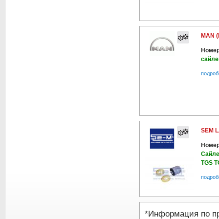
MAN (
Номер
сайле
подроб
SEM L
Номер
Сайле
TGS T
подроб
*Информация по п