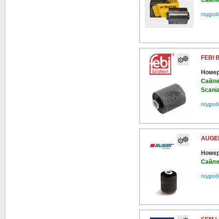
Сайле
подроб
FEBI 
Номер
Сайле
Scania
подроб
AUGER
Номер
Сайле
подроб