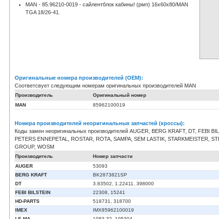
MAN - 85.96210-0019 - сайлентблок кабины! (рмп) 16x60x80/MAN
TGA 18/26-41.
Оригинальные номера производителей (OEM):
Соответсвует следующим номерам оригинальных производителей MAN
Производитель
Оригинальный номер
MAN
85962100019
Номера производителей неоригинальных запчастей (кроссы):
Коды замен неоригинальных производителей AUGER, BERG KRAFT, DT, FEBI BIL
PETERS ENNEPETAL, ROSTAR, ROTA, SAMPA, SEM LASTIK, STARKMEISTER, STE
GROUP, WOSM
Производитель
Номер запчасти
AUGER
53093
BERG KRAFT
BK2873821SP
DT
3.83502, 1.22411, 398000
FEBI BILSTEIN
22308, 15241
HD-PARTS
518731, 318700
IMEX
IMX85962100019
LE.MA.
1083.32, 105304