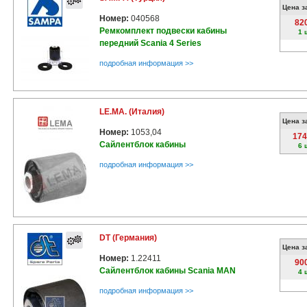
Цена з
Номер:
040568
82
Ремкомплект подвески кабины
1 
передний Scania 4 Series
подробная информация >>
LE.MA. (Италия)
Цена з
Номер:
1053,04
174
Сайлентблок кабины
6 
подробная информация >>
DT (Германия)
Цена з
Номер:
1.22411
90
Сайлентблок кабины Scania MAN
4 
подробная информация >>