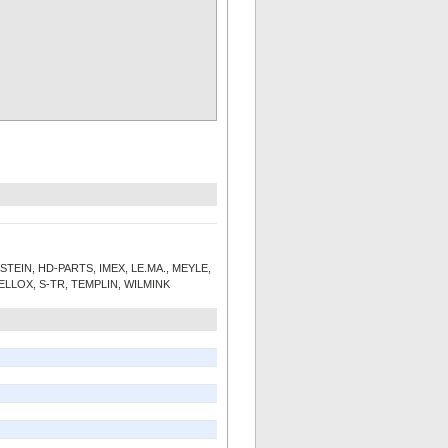
STEIN, HD-PARTS, IMEX, LE.MA., MEYLE,
LLOX, S-TR, TEMPLIN, WILMINK