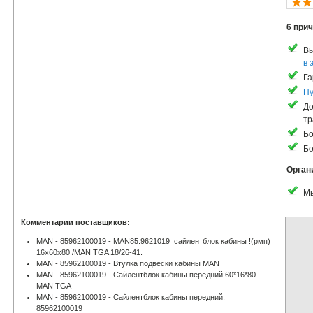
6 прич
Вы
в 
Га
Пу
До
тр
Бо
Бо
Орган
Мы
Комментарии поставщиков:
MAN - 85962100019 - MAN85.9621019_сайлентблок кабины !(рмп)
16x60x80 /MAN TGA 18/26-41.
MAN - 85962100019 - Втулка подвески кабины MAN
MAN - 85962100019 - Сайлентблок кабины передний 60*16*80
MAN TGA
MAN - 85962100019 - Сайлентблок кабины передний,
85962100019