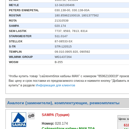
MEYLE
12-342100406
PETERS ENNEPETAL
030.138-00, 030.138-00A
ROSTAR
180.85962100019, 1801377562
ROTA
21310539
SAMPA
020.174
SEM LASTIK
7737, 9593, 7813, 8314
STARKMEISTER
S11.0147
STELLOX
87-08533-SX
S-TR
STR-120515
TEMPLIN
09.010.0905.920, 090592
WILMINK GROUP
WG1437264
WOSM
B-355
Чтобы купить товар
"сайлентблок кабины MAN"
с номером "85962100019" произ
Вас цену и срок поставки из предлагаемого списка и нажмите кнопку "Добавить 
купить" в разделе
Информация для клиентов
Аналоги (заменители), комплектующие, ремкомплекты
SAMPA (Турция)
Цена з
Номер:
020.174
61
Сайлентблок кабины MAN TGA