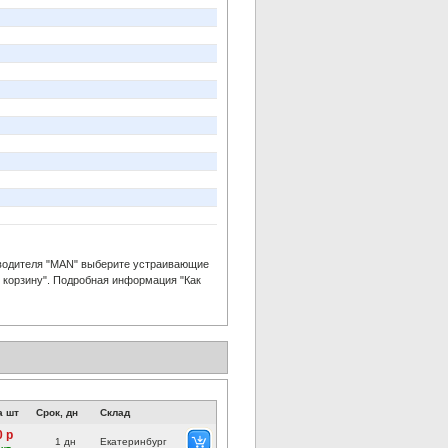
водителя "MAN" выберите устраивающие
в корзину". Подробная информация "Как
а шт
Срок, дн
Склад
0 р
1 дн
Екатеринбург