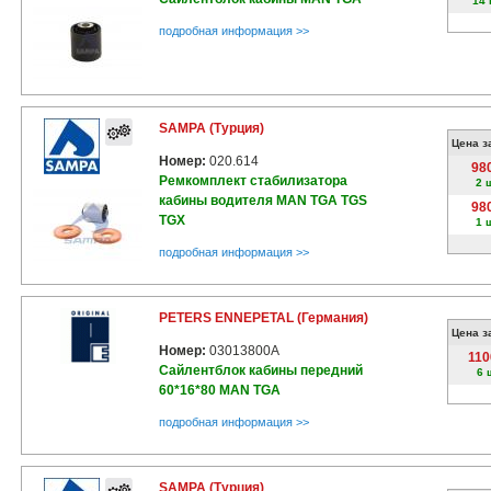
14 
подробная информация >>
SAMPA (Турция)
Цена з
Номер:
020.614
98
Ремкомплект стабилизатора
2 
кабины водителя MAN TGA TGS
98
TGX
1 
подробная информация >>
PETERS ENNEPETAL (Германия)
Цена з
Номер:
03013800A
110
Сайлентблок кабины передний
6 
60*16*80 MAN TGA
подробная информация >>
SAMPA (Турция)