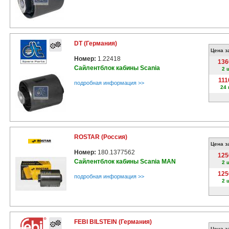
DT (Германия)
Цена з
Номер:
1.22418
136
Сайлентблок кабины Scania
2 
111
подробная информация >>
24 
ROSTAR (Россия)
Цена з
Номер:
180.1377562
125
Сайлентблок кабины Scania MAN
2 
125
подробная информация >>
2 
FEBI BILSTEIN (Германия)
Цена з