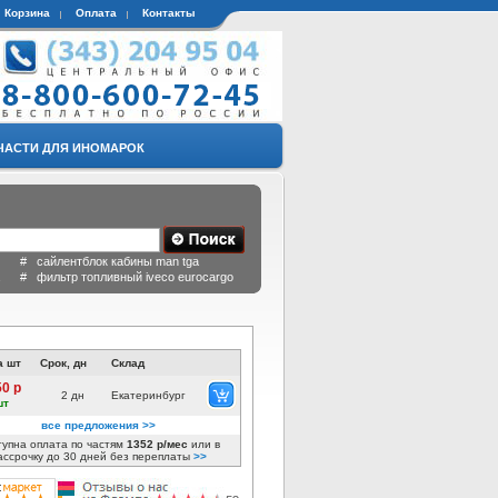
Корзина
Оплата
Контакты
ЧАСТИ ДЛЯ ИНОМАРОК
 # сайлентблок кабины man tga
a # фильтр топливный iveco eurocargo
а шт
Срок, дн
Склад
50 р
2 дн
Екатеринбург
шт
все предложения >>
тупна оплата по частям
1352 р/мес
или в
ассрочку до 30 дней без переплаты
>>