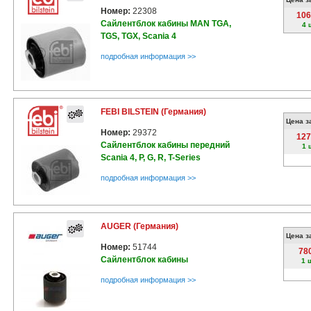
Номер:
22308
106
Сайлентблок кабины MAN TGA,
4 
TGS, TGX, Scania 4
подробная информация >>
FEBI BILSTEIN (Германия)
Цена з
Номер:
29372
127
Сайлентблок кабины передний
1 
Scania 4, P, G, R, T-Series
подробная информация >>
AUGER (Германия)
Цена з
Номер:
51744
78
Сайлентблок кабины
1 
подробная информация >>