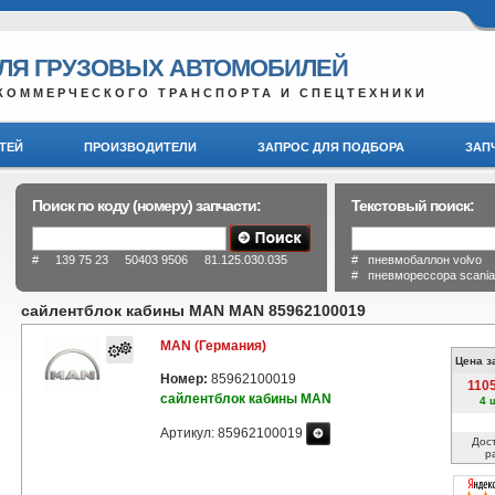
ДЛЯ ГРУЗОВЫХ АВТОМОБИЛЕЙ
КОММЕРЧЕСКОГО ТРАНСПОРТА И СПЕЦТЕХНИКИ
ТЕЙ
ПРОИЗВОДИТЕЛИ
ЗАПРОС ДЛЯ ПОДБОРА
ЗАП
Поиск по коду (номеру) запчасти:
Текстовый поиск:
# 139 75 23 50403 9506 81.125.030.035
# пневмобаллон volvo
# пневморессора scani
сайлентблок кабины MAN MAN 85962100019
MAN (Германия)
Цена з
Номер:
85962100019
110
сайлентблок кабины MAN
4 
Артикул: 85962100019
Дос
р