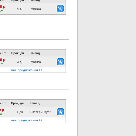
0 р
4 дн
Москва
шт
а шт
Срок, дн
Склад
0 р
3 дн
Москва
шт
все предложения >>
а шт
Срок, дн
Склад
0 р
1 дн
Екатеринбург
шт
все предложения >>