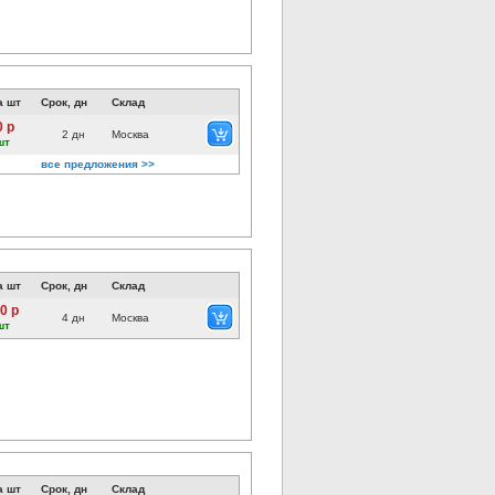
а шт
Срок, дн
Склад
0 р
2 дн
Москва
шт
все предложения >>
а шт
Срок, дн
Склад
0 р
4 дн
Москва
шт
а шт
Срок, дн
Склад