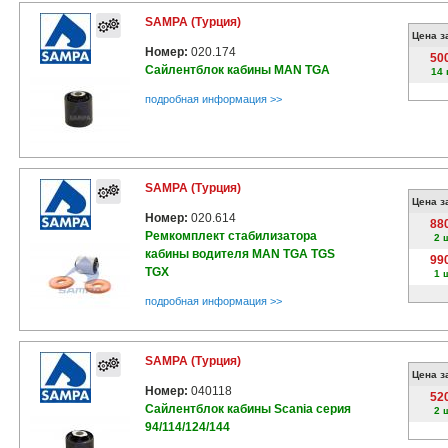
SAMPA (Турция)
Цена з
Номер:
020.174
50
Сайлентблок кабины MAN TGA
14 
подробная информация >>
SAMPA (Турция)
Цена з
Номер:
020.614
88
Ремкомплект стабилизатора
2 
кабины водителя MAN TGA TGS
99
TGX
1 
подробная информация >>
SAMPA (Турция)
Цена з
Номер:
040118
52
Сайлентблок кабины Scania серия
2 
94/114/124/144