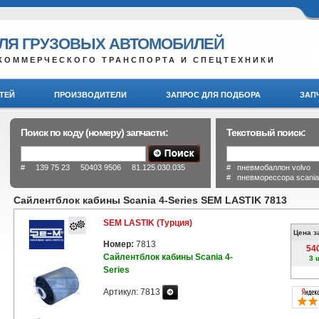
ДЛЯ ГРУЗОВЫХ АВТОМОБИЛЕЙ
КОММЕРЧЕСКОГО ТРАНСПОРТА И СПЕЦТЕХНИКИ
ТЕЙ
ПРОИЗВОДИТЕЛИ
ЗАПРОС ДЛЯ ПОДБОРА
ЗАП
Поиск по коду (номеру) запчасти:
Текстовый поиск:
# 139 75 23 50403 9506 81.125.030.035
# пневмобаллон volvo
# пневморессора scani
Сайлентблок кабины Scania 4-Series SEM LASTIK 7813
SEM LASTIK (Турция)
Цена з
Номер:
7813
54
Сайлентблок кабины Scania 4-
3 
Series
Артикул: 7813