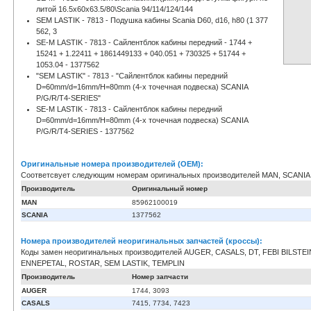
литой 16.5x60x63.5/80\Scania 94/114/124/144
SEM LASTIK - 7813 - Подушка кабины Scania D60, d16, h80 (1 377
562, 3
SE-M LASTIK - 7813 - Сайлентблок кабины передний - 1744 +
15241 + 1.22411 + 1861449133 + 040.051 + 730325 + 51744 +
1053.04 - 1377562
"SEM LASTIK" - 7813 - "Сайлентблок кабины передний
D=60mm/d=16mm/H=80mm (4-х точечная подвеска) SCANIA
P/G/R/T4-SERIES"
SE-M LASTIK - 7813 - Сайлентблок кабины передний
D=60mm/d=16mm/H=80mm (4-х точечная подвеска) SCANIA
P/G/R/T4-SERIES - 1377562
Оригинальные номера производителей (OEM):
Соответсвует следующим номерам оригинальных производителей MAN, SCANIA
Производитель
Оригинальный номер
MAN
85962100019
SCANIA
1377562
Номера производителей неоригинальных запчастей (кроссы):
Коды замен неоригинальных производителей AUGER, CASALS, DT, FEBI BILSTEI
ENNEPETAL, ROSTAR, SEM LASTIK, TEMPLIN
Производитель
Номер запчасти
AUGER
1744, 3093
CASALS
7415, 7734, 7423