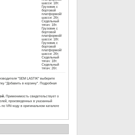
шасси: 18т.
Грузовик c
бортовой
платформой/
шасси: 26т.
Седельный
тягач: 18т.
Грузовик c
бортовой
платформой/
шасси: 18т.
Грузовик c
бортовой
платформой/
шасси: 26т.
Седельный
тягач: 18т.
Седельный
тягач: 26т.
изводителя "SEM LASTIK" выберите
пку "Добавить в корзину". Подробная
ой.
Применимость свидетельствует о
елей, произведенных в указанный
по VIN-коду в оригинальном каталоге