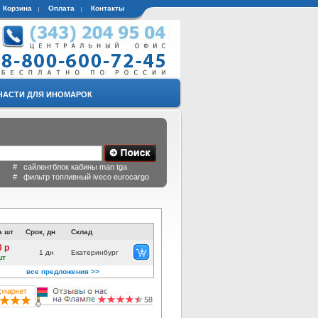
Корзина
Оплата
Контакты
ЧАСТИ ДЛЯ ИНОМАРОК
 # сайлентблок кабины man tga
a # фильтр топливный iveco eurocargo
а шт
Срок, дн
Склад
0 р
1 дн
Екатеринбург
шт
все предложения >>