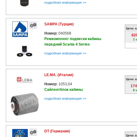
подробная информация >>
SAMPA (Турция)
Цена з
Номер:
040568
82
Ремкомплект подвески кабины
1 
передний Scania 4 Series
подробная информация >>
LE.MA. (Италия)
Цена з
Номер:
1053,04
174
Сайлентблок кабины
6 
подробная информация >>
DT (Германия)
Цена з