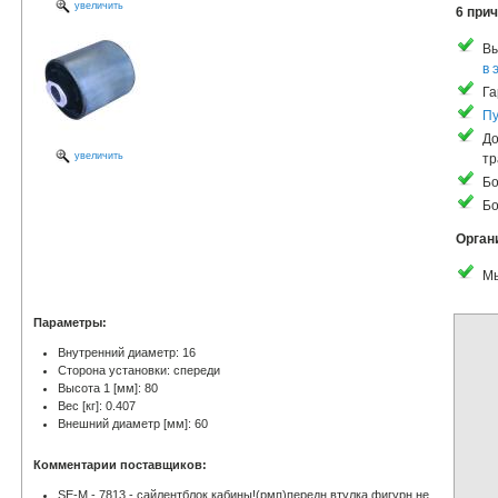
увеличить
6 прич
Вы
в 
Га
Пу
До
увеличить
тр
Бо
Бо
Орган
Мы
Параметры:
Внутренний диаметр: 16
Сторона установки: спереди
Высота 1 [мм]: 80
Вес [кг]: 0.407
Внешний диаметр [мм]: 60
Комментарии поставщиков:
SE-M - 7813 - сайлентблок кабины!(рмп)передн втулка фигурн не