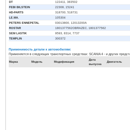
DT
122411, 383502
FEBI BILSTEIN
22308, 15241
HD-PARTS
318700, 518731
LE.MA.
105304
PETERS ENNEPETAL
03013800, 12013200A
ROSTAR
1801377562OBRAZEC, 1801377562
SEM LASTIK
9593, 8314, 7737
TEMPLIN
300372
Применимость детали к автомобилям:
Применяется в следующих транспортных средствах: SCANIA 4 - и других предст
Дата
Марка
Модель
Модификация
Двигатель
выпуска