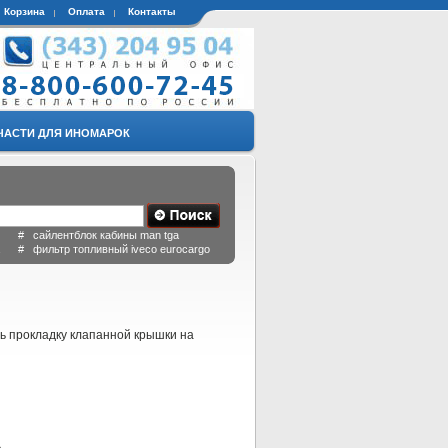
Корзина
Оплата
Контакты
ЧАСТИ ДЛЯ ИНОМАРОК
 # сайлентблок кабины man tga
a # фильтр топливный iveco eurocargo
ть прокладку клапанной крышки на