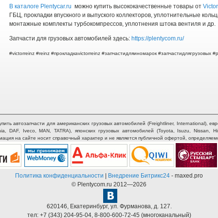
В каталоге Plentycar.ru
можно купить высококачественные товары от
Victo
ГБЦ, прокладки впускного и выпуского коллекторов, уплотнительные кольц
монтажные комплекты турбокомпрессов, уплотнения штока вентиля и др.
Запчасти для грузовых автомобилей здесь:
https://plentycom.ru/
#victorreinz #reinz #прокладкаvictorreinz #запчастидляиномарок #запчастидлягрузовых #
ть автозапчасти для американских грузовых автомобилей (Freightliner, International), евр
nia, DAF, Iveco, MAN, TATRA), японских грузовых автомобилей (Toyota, Isuzu, Nissan, H
рмация на сайте носит справочный характер и не является публичной офертой, определяем
Политика конфиденциальности
|
Внедрение Битрикс24
- maxed.pro
© Plentycom.ru 2012—2026
620146
,
Екатеринбург
,
ул. Фурманова, д. 127.
тел:
+7 (343) 204-95-04
,
8-800-600-72-45
(многоканальный)