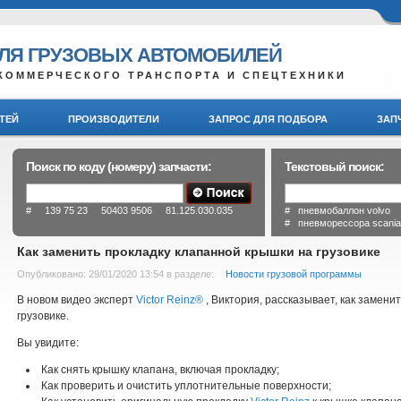
ДЛЯ ГРУЗОВЫХ АВТОМОБИЛЕЙ
КОММЕРЧЕСКОГО ТРАНСПОРТА И СПЕЦТЕХНИКИ
ТЕЙ
ПРОИЗВОДИТЕЛИ
ЗАПРОС ДЛЯ ПОДБОРА
ЗАП
Поиск по коду (номеру) запчасти:
Текстовый поиск:
# 139 75 23 50403 9506 81.125.030.035
# пневмобаллон volvo
# пневморессора scani
Как заменить прокладку клапанной крышки на грузовике
Опубликовано: 29/01/2020 13:54
в разделе:
Новости грузовой программы
В новом видео эксперт
Victor Reinz®
, Виктория, рассказывает, как замени
грузовике.
Вы увидите:
Как снять крышку клапана, включая прокладку;
Как проверить и очистить уплотнительные поверхности;