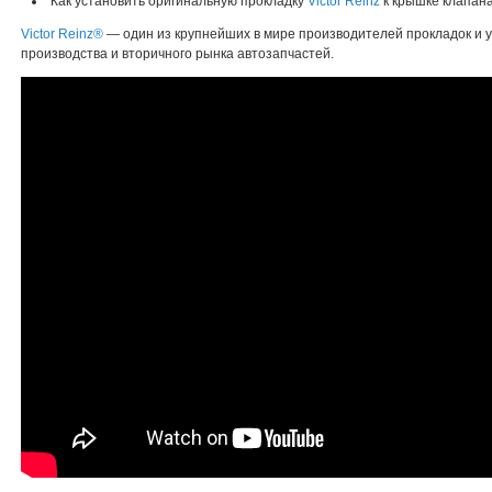
Как установить оригинальную прокладку
Victor Reinz
к крышке клапана
Victor Reinz®
— один из крупнейших в мире производителей прокладок и 
производства и вторичного рынка автозапчастей.