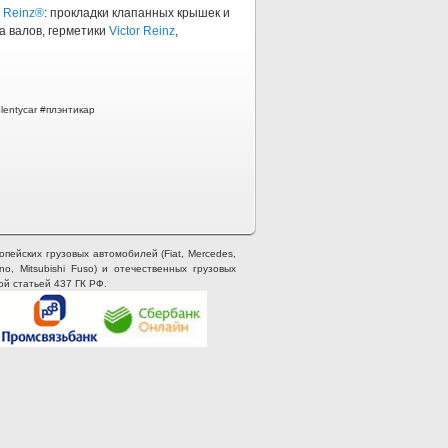
r Reinz®
: прокладки клапанных крышек и
а валов, герметики
Victor Reinz
,
plentycar #плэнтикар
опейских грузовых автомобилей (Fiat, Mercedes,
ino, Mitsubishi Fuso) и отечественных грузовых
ой статьей 437 ГК РФ.