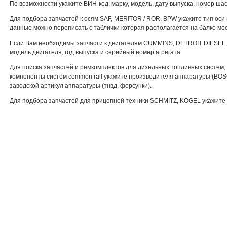
По возможности укажите ВИН-код, марку, модель, дату выпуска, номер шас
Для подбора запчастей к осям SAF, MERITOR / ROR, BPW укажите тип ос
данные можно переписать с таблички которая располагается на балке мо
Если Вам необходимы запчасти к двигателям CUMMINS, DETROIT DIESEL
модель двигателя, год выпуска и серийный номер агрегата.
Для поиска запчастей и ремкомплектов для дизельных топливных систем, 
компоненты систем common rail укажите производителя аппаратуры (BO
заводской артикул аппаратуры (тнвд, форсунки).
Для подбора запчастей для прицепной техники SCHMITZ, KOGEL укажите 