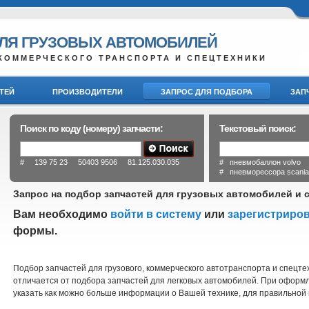
ДЛЯ ГРУЗОВЫХ АВТОМОБИЛЕЙ
КОММЕРЧЕСКОГО ТРАНСПОРТА И СПЕЦТЕХНИКИ
ТЕЙ
ПРОИЗВОДИТЕЛИ
ЗАПРОС ДЛЯ ПОДБОРА
ЗАП
Поиск по коду (номеру) запчасти:
Текстовый поиск:
# 139 75 23 50403 9506 81.125.030.035
# пневмобаллон volvo
# пневморессора scani
Запрос на подбор запчастей для грузовых автомобилей и 
Вам необходимо
войти в систему
или
зарегистриро
формы.
Подбор запчастей для грузового, коммерческого автотранспорта и спецт
отличается от подбора запчастей для легковых автомобилей. При оформ
указать как можно больше информации о Вашей технике, для правильной