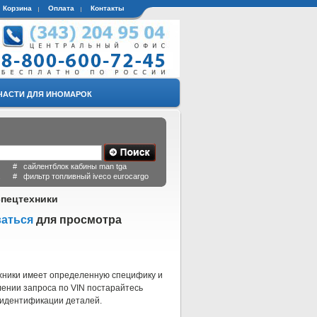
Корзина
Оплата
Контакты
ЧАСТИ ДЛЯ ИНОМАРОК
 # сайлентблок кабины man tga
a # фильтр топливный iveco eurocargo
спецтехники
ваться
для просмотра
ехники имеет определенную специфику и
лении запроса по VIN постарайтесь
 идентификации деталей.