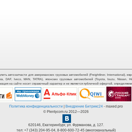
ть автозапчасти для американских грузовых автомобилей (Freightliner, International), евр
nia, DAF, Iveco, MAN, TATRA), японских грузовых автомобилей (Toyota, Isuzu, Nissan, H
рмация на сайте носит справочный характер и не является публичной офертой, определяем
Политика конфиденциальности
|
Внедрение Битрикс24
- maxed.pro
© Plentycom.ru 2012—2026
620146
,
Екатеринбург
,
ул. Фурманова, д. 127.
тел:
+7 (343) 204-95-04
,
8-800-600-72-45
(многоканальный)