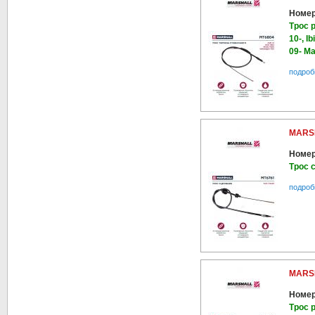
Номер
Трос 
10-, Ib
09- Ma
подроб
MARS
Номер
Трос с
подроб
MARS
Номер
Трос 