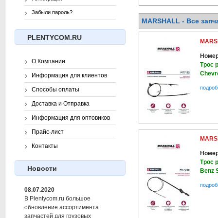
Забыли пароль?
MARSHALL - Все запча
PLENTYCOM.RU
MARS
Номер
О Компании
Трос 
Chevr
Информация для клиентов
подроб
Способы оплаты
Доставка и Отправка
Информация для оптовиков
Прайс-лист
MARS
Контакты
Номер
Трос 
Новости
Benz S
подроб
08.07.2020
В Plentycom.ru большое
обновление ассортимента
запчастей для грузовых