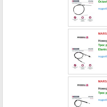
Octav
подроб
MARS
Номер
Трос 
Elantr
подроб
MARS
Номер
Трос 
подроб