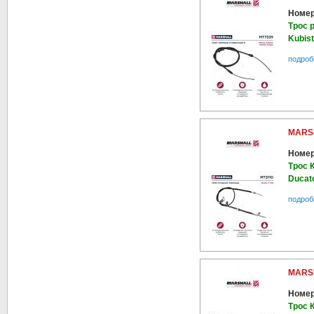
Номер
Трос 
Kubist
подроб
MARS
Номер
Трос К
Ducato
подроб
MARS
Номер
Трос К