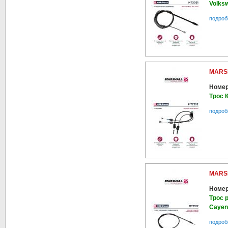
Volksw
подроб
MARS
Номер
Трос 
подроб
MARS
Номер
Трос 
Cayenn
подроб