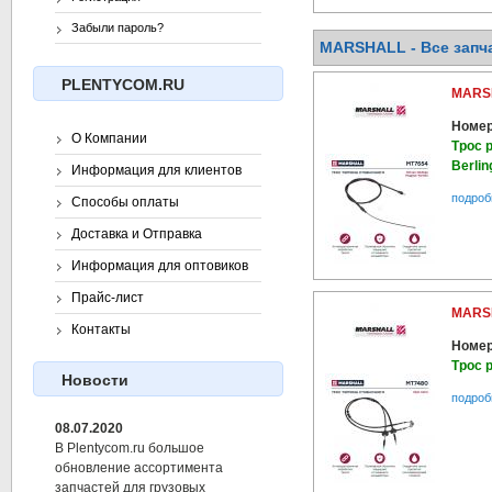
Забыли пароль?
MARSHALL - Все запча
PLENTYCOM.RU
MARS
Номер
О Компании
Трос 
Berlin
Информация для клиентов
подроб
Способы оплаты
Доставка и Отправка
Информация для оптовиков
Прайс-лист
MARS
Контакты
Номер
Трос 
Новости
подроб
08.07.2020
В Plentycom.ru большое
обновление ассортимента
запчастей для грузовых