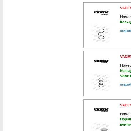
VADEN
Номер
Кольц
подроб
VADEN
Номер
Кольц
Volvo
подроб
VADEN
Номер
Порше
компр