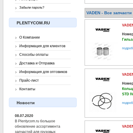
Забыли пароль?
VADEN - Все запчасти 
PLENTYCOM.RU
VADEN
Номер
О Компании
Гильз
Информация для клиентов
подроб
Способы оплаты
Доставка и Отправка
Информация для оптовиков
VADEN
Прайс-лист
Номер
Кольц
Контакты
STD IV
Новости
подроб
08.07.2020
В Plentycom.ru большое
VADEN
обновление ассортимента
запчастей для грузовых