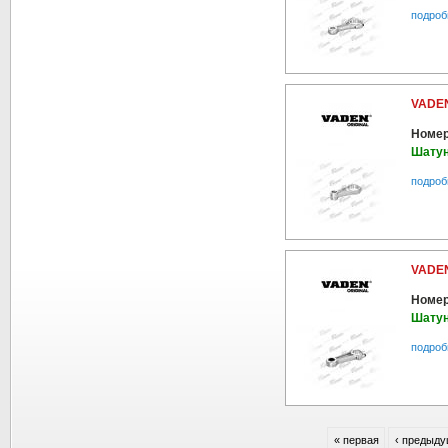
подроб
VADEN
Номер
Шатун
подроб
VADEN
Номер
Шатун
подроб
« первая
‹ предыд