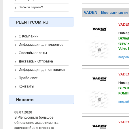
Забыли пароль?
VADEN - Все запчасти 
PLENTYCOM.RU
VADEN
Номер
О Компании
Вклад
(втулк
Информация для клиентов
Volvo
Способы оплаты
подроб
Доставка и Отправка
Информация для оптовиков
VADEN
Прайс-лист
Номер
Контакты
ВТУЛ
КОМП
Новости
подроб
08.07.2020
В Plentycom.ru большое
VADEN
обновление ассортимента
запчастей для грузовых