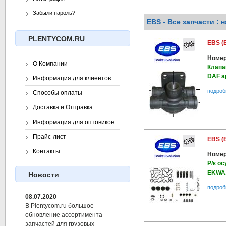
Забыли пароль?
EBS - Все запчасти : 
PLENTYCOM.RU
EBS (
Номер
О Компании
Клапа
DAF а
Информация для клиентов
подроб
Способы оплаты
Доставка и Отправка
Информация для оптовиков
Прайс-лист
EBS (
Контакты
Номер
Р/к ос
EKWA
Новости
подроб
08.07.2020
В Plentycom.ru большое
обновление ассортимента
запчастей для грузовых