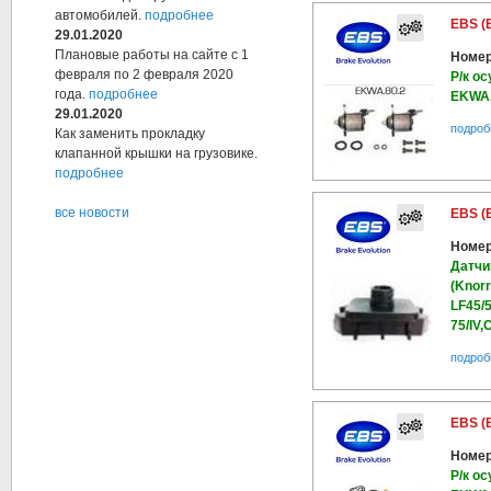
автомобилей.
подробнее
EBS (
29.01.2020
Плановые работы на сайте с 1
Номер
февраля по 2 февраля 2020
Р/к ос
года.
подробнее
EKWA.
29.01.2020
подроб
Как заменить прокладку
клапанной крышки на грузовике.
подробнее
все новости
EBS (
Номер
Датчи
(Knor
LF45/
75/IV,
подроб
EBS (
Номер
Р/к ос