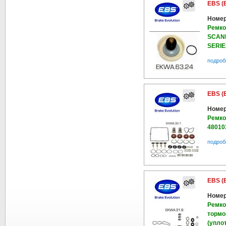
EBS (
Номер
Ремко
SCANI
SERIE
подроб
EBS (
Номер
Ремко
480103
подроб
EBS (
Номер
Ремко
тормо
(упло