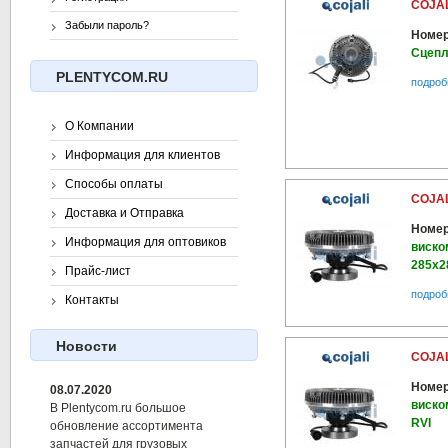
COJAL
Забыли пароль?
Номер
Сцепл
PLENTYCOM.RU
подроб
О Компании
Информация для клиентов
Способы оплаты
COJAL
Доставка и Отправка
Номер
Информация для оптовиков
виско
285x2
Прайс-лист
подроб
Контакты
Новости
COJAL
Номер
08.07.2020
виско
В Plentycom.ru большое
RVI
обновление ассортимента
запчастей для грузовых