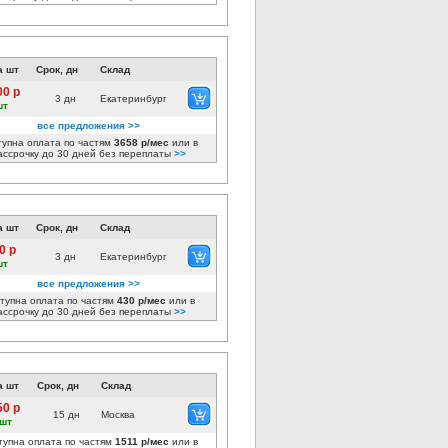
а шт
Срок, дн
Склад
00 р
3 дн
Екатеринбург
шт
все предложения >>
тупна оплата по частям
3658 р/мес
или в
ассрочку до 30 дней без переплаты
>>
а шт
Срок, дн
Склад
0 р
3 дн
Екатеринбург
шт
все предложения >>
тупна оплата по частям
430 р/мес
или в
ассрочку до 30 дней без переплаты
>>
а шт
Срок, дн
Склад
50 р
15 дн
Москва
 шт
тупна оплата по частям
1511 р/мес
или в