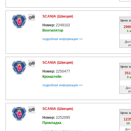
SCANIA (Швеция)
Цена з
Номер:
2249102
299
Вентилятор
1 
подробная информация >>
Дос
р
SCANIA (Швеция)
Цена з
Номер:
2250477
351
Кронштейн
3 
подробная информация >>
Дос
р
SCANIA (Швеция)
Цена з
Номер:
2252095
123
Прокладка
10
Дос