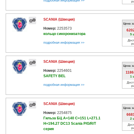
подробная информация >>
р
SCANIA (Швеция)
Цена з
Номер:
2253573
620
кольцо синхронизатора
5 
Дос
подробная информация >>
р
SCANIA (Швеция)
Цена з
Номер:
2254601
1186
SAFETY BEL
1 
Дост
подробная информация >>
р
SCANIA (Швеция)
Цена з
Номер:
2254875
668
Гильза БЦ A=140 C=151 L=271.1
2 
H=194.27 DC13 Scania P/G/R/T
Дос
р
серия