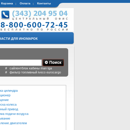
Корзина
Оплата
Контакты
ЧАСТИ ДЛЯ ИНОМАРОК
 # сайлентблок кабины man tga
a # фильтр топливный iveco eurocargo
ка цилиндра
ционер
щение
ска колеса
нный привод
ма подачи воздуха
ывание
ление двигателем