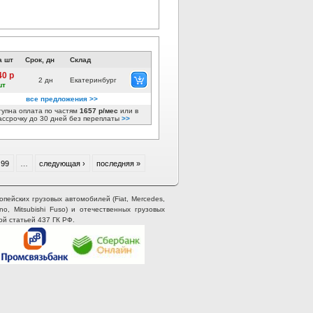
а шт
Срок, дн
Склад
40 р
2 дн
Екатеринбург
шт
все предложения >>
тупна оплата по частям
1657 р/мес
или в
ассрочку до 30 дней без переплаты
>>
99
…
следующая ›
последняя »
опейских грузовых автомобилей (Fiat, Mercedes,
ino, Mitsubishi Fuso) и отечественных грузовых
ой статьей 437 ГК РФ.