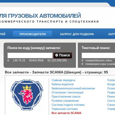
ДЛЯ ГРУЗОВЫХ АВТОМОБИЛЕЙ
КОММЕРЧЕСКОГО ТРАНСПОРТА И СПЕЦТЕХНИКИ
ТЕЙ
ПРОИЗВОДИТЕЛИ
ЗАПРОС ДЛЯ ПОДБОРА
ЗАП
Поиск по коду (номеру) запчасти:
Текстовый поиск:
# 139 75 23 50403 9506 81.125.030.035
# пневмобаллон volvo
# пневморессора scani
Все запчасти - Запчасти SCANIA (Швеция) - cтраница: 95
Главная передача
Голов
Кабина водителя
Конди
Кривошипношатунный механизм
Осве
Отопление / вентиляция
Подве
Приготовление смеси
Реме
Рулевое управление
Систе
Система подачи топлива
Смаз
Тормозная система
Управ
Все запчасти SCANIA