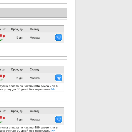
а шт
Срок, дн
Склад
0 р
5 дн
Москва
шт
а шт
Срок, дн
Склад
0 р
5 дн
Москва
шт
тупна оплата по частям
804 р/мес
или в
ассрочку до 30 дней без переплаты
>>
а шт
Срок, дн
Склад
0 р
4 дн
Москва
шт
тупна оплата по частям
480 р/мес
или в
ассрочку до 30 дней без переплаты
>>