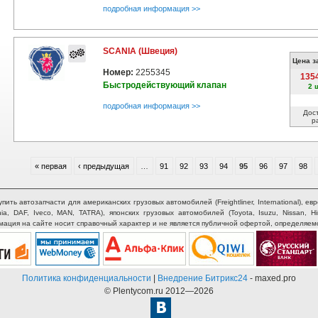
подробная информация >>
SCANIA (Швеция)
Цена з
Номер:
2255345
135
Быстродействующий клапан
2 
подробная информация >>
Дос
р
« первая
‹ предыдущая
…
91
92
93
94
95
96
97
98
ть автозапчасти для американских грузовых автомобилей (Freightliner, International), евр
nia, DAF, Iveco, MAN, TATRA), японских грузовых автомобилей (Toyota, Isuzu, Nissan, H
рмация на сайте носит справочный характер и не является публичной офертой, определяем
Политика конфиденциальности
|
Внедрение Битрикс24
- maxed.pro
© Plentycom.ru 2012—2026