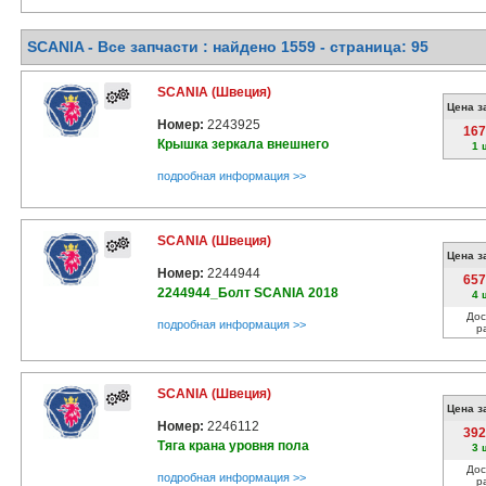
SCANIA - Все запчасти : найдено 1559 - cтраница: 95
SCANIA (Швеция)
Цена з
Номер:
2243925
167
Крышка зеркала внешнего
1 
подробная информация >>
SCANIA (Швеция)
Цена з
Номер:
2244944
657
2244944_Болт SCANIA 2018
4 
Дос
подробная информация >>
р
SCANIA (Швеция)
Цена з
Номер:
2246112
392
Тяга крана уровня пола
3 
Дос
подробная информация >>
р