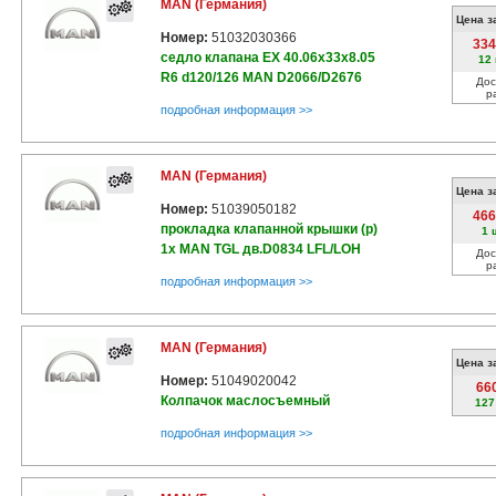
MAN (Германия)
Цена з
Номер:
51032030366
334
седло клапана EX 40.06x33x8.05
12
R6 d120/126 MAN D2066/D2676
Дос
р
подробная информация >>
MAN (Германия)
Цена з
Номер:
51039050182
466
прокладка клапанной крышки (р)
1 
1x MAN TGL дв.D0834 LFL/LOH
Дос
р
подробная информация >>
MAN (Германия)
Цена з
Номер:
51049020042
66
Колпачок маслосъемный
127
подробная информация >>