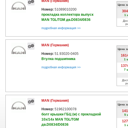
MAN (Германия)
Цена з
Номер:
51089010200
304
прокладка коллектора выпуск
1 
MAN TGL/TGM дв.D0834/0836
Дос
р
подробная информация >>
MAN (Германия)
Цена з
Номер:
51.93020-0405
161
Втулка подшипника
1 
137
подробная информация >>
7 
Дос
р
MAN (Германия)
Цена з
Номер:
51962100078
141
болт крышки ГБЦ (м) с прокладкой
5 
10x/14x MAN TGL/TGM
127
дв.D0834/D0836
1 