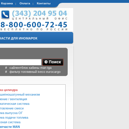
Корзина
Оплата
Контакты
ЧАСТИ ДЛЯ ИНОМАРОК
 # сайлентблок кабины man tga
a # фильтр топливный iveco eurocargo
ка цилиндра
ошипношатунный механизм
ение / вентиляция
атическая система
товление смеси
ема выпуска ОГ
ма подачи топлива
зная система
запчасти MAN