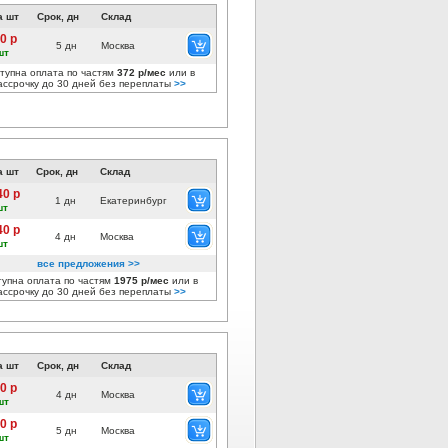
а шт
Срок, дн
Склад
0 р
5 дн
Москва
шт
тупна оплата по частям
372 р/мес
или в
ассрочку до 30 дней без переплаты
>>
а шт
Срок, дн
Склад
40 р
1 дн
Екатеринбург
шт
40 р
4 дн
Москва
шт
все предложения >>
тупна оплата по частям
1975 р/мес
или в
ассрочку до 30 дней без переплаты
>>
а шт
Срок, дн
Склад
0 р
4 дн
Москва
шт
0 р
5 дн
Москва
шт