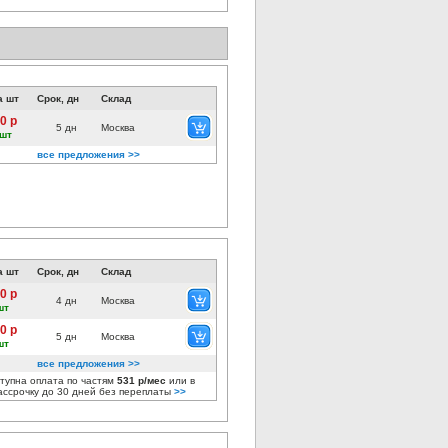
а шт
Срок, дн
Склад
0 р
5 дн
Москва
 шт
все предложения >>
а шт
Срок, дн
Склад
0 р
4 дн
Москва
шт
0 р
5 дн
Москва
шт
все предложения >>
тупна оплата по частям
531 р/мес
или в
ассрочку до 30 дней без переплаты
>>