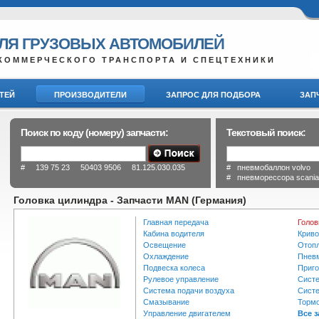
ДЛЯ ГРУЗОВЫХ АВТОМОБИЛЕЙ
КОММЕРЧЕСКОГО ТРАНСПОРТА И СПЕЦТЕХНИКИ
ТЕЙ
ПРОИЗВОДИТЕЛИ
ЗАПРОС ДЛЯ ПОДБОРА
ЗАП
Поиск по коду (номеру) запчасти:
Текстовый поиск:
# 139 75 23 50403 9506 81.125.030.035
# пневмобаллон volvo
# пневморессора scani
Головка цилиндра - Запчасти MAN (Германия)
Главная передача
Голов
Кабина водителя
Крив
Освещение
Отопл
Охлаждение
Пневм
Подвеска колеса
Приго
Рулевое управление
Сист
Система подачи воздуха
Систе
Смазывание
Тормо
Управление двигателем
Все 