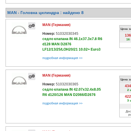
MAN - Головка цилиндра : найдено 8
MAN (Германия)
Цена з
Номер:
51032030345
136
седло клапана IN 46.1x37.3x7.8 R6
16
d128 MAN D2876
LF12/13/25/LOH20/21 10.02> Euro3
подробная информация >>
MAN (Германия)
Цена з
Номер:
51032030365
434
седло клапана IN 42.07x32.4x8.05
2 
R6 d120/126 MAN D2066/D2676
422
3 
подробная информация >>
Дос
р