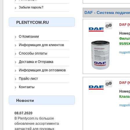
Забыли пароль?
DAF - Система подачи
PLENTYCOM.RU
DAF (
Номер
О Компании
Фильт
95/95X
Информация для клиентов
подроб
Способы оплаты
Доставка и Отправка
Информация для оптовиков
Прайс-лист
DAF (
Контакты
Номер
Клапа
Новости
подроб
08.07.2020
В Plentycom.ru большое
обновление ассортимента
запчастей для грузовых