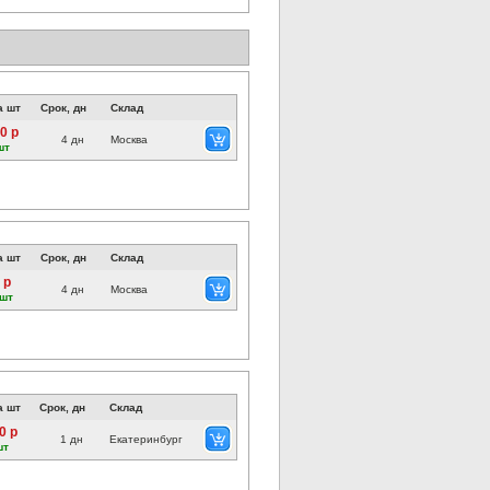
а шт
Срок, дн
Склад
0 р
4 дн
Москва
шт
а шт
Срок, дн
Склад
 р
4 дн
Москва
 шт
а шт
Срок, дн
Склад
0 р
1 дн
Екатеринбург
шт