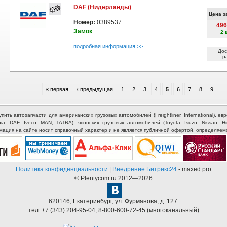
DAF (Нидерланды)
Цена з
Номер:
0389537
496
Замок
2 
подробная информация >>
Дос
р
« первая
‹ предыдущая
1
2
3
4
5
6
7
8
9
…
ть автозапчасти для американских грузовых автомобилей (Freightliner, International), евр
nia, DAF, Iveco, MAN, TATRA), японских грузовых автомобилей (Toyota, Isuzu, Nissan, H
рмация на сайте носит справочный характер и не является публичной офертой, определяем
Политика конфиденциальности
|
Внедрение Битрикс24
- maxed.pro
© Plentycom.ru 2012—2026
620146
,
Екатеринбург
,
ул. Фурманова, д. 127.
тел:
+7 (343) 204-95-04
,
8-800-600-72-45
(многоканальный)