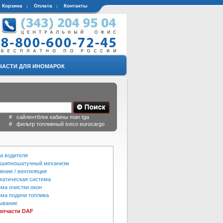
Корзина
Оплата
Контакты
ЧАСТИ ДЛЯ ИНОМАРОК
 # сайлентблок кабины man tga
a # фильтр топливный iveco eurocargo
а водителя
ошипношатунный механизм
ение / вентиляция
атическая система
ма очистки окон
ма подачи топлива
ывание
запчасти DAF