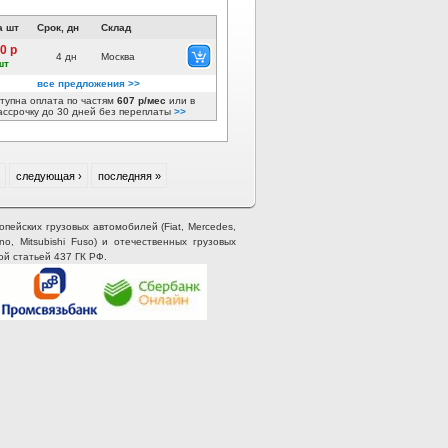
а шт
Срок, дн
Склад
0 р
4 дн
Москва
шт
все предложения >>
тупна оплата по частям
607 р/мес
или в
ассрочку до 30 дней без переплаты
>>
следующая ›
последняя »
опейских грузовых автомобилей (Fiat, Mercedes,
ino, Mitsubishi Fuso) и отечественных грузовых
ой статьей 437 ГК РФ.