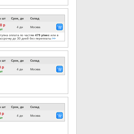
а шт
Срок, дн
Склад
0 р
4 дн
Москва
шт
тупна оплата по частям
479 р/мес
или в
ассрочку до 30 дней без переплаты
>>
а шт
Срок, дн
Склад
0 р
4 дн
Москва
шт
а шт
Срок, дн
Склад
0 р
4 дн
Москва
шт