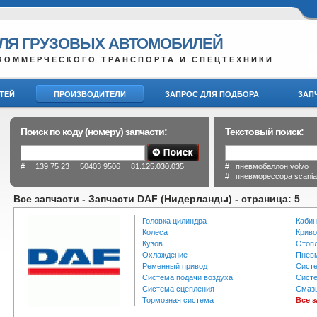
ДЛЯ ГРУЗОВЫХ АВТОМОБИЛЕЙ
КОММЕРЧЕСКОГО ТРАНСПОРТА И СПЕЦТЕХНИКИ
ТЕЙ
ПРОИЗВОДИТЕЛИ
ЗАПРОС ДЛЯ ПОДБОРА
ЗАП
Поиск по коду (номеру) запчасти:
Текстовый поиск:
# 139 75 23 50403 9506 81.125.030.035
# пневмобаллон volvo
# пневморессора scani
Все запчасти - Запчасти DAF (Нидерланды) - cтраница: 5
Головка цилиндра
Кабин
Колеса
Крив
Кузов
Отопл
Охлаждение
Пневм
Ременный привод
Систе
Система подачи воздуха
Систе
Система сцепления
Смаз
Тормозная система
Все 