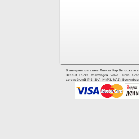
В интернет магазине Пленти Кар Вы можете купи
Renault Trucks, Volkswagen, Volvo Trucks, Sca
автомобилей (Г*З, ЗИЛ, К*М*З, МАЗ). Вся инфо