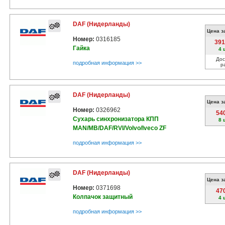
DAF (Нидерланды)
Цена з
Номер:
0316185
391
Гайка
4 
Дос
подробная информация >>
р
DAF (Нидерланды)
Цена з
Номер:
0326962
54
Сухарь синхронизатора КПП
8 
MAN/MB/DAF/RVI/Volvo/Iveco ZF
подробная информация >>
DAF (Нидерланды)
Цена з
Номер:
0371698
47
Колпачок защитный
4 
подробная информация >>