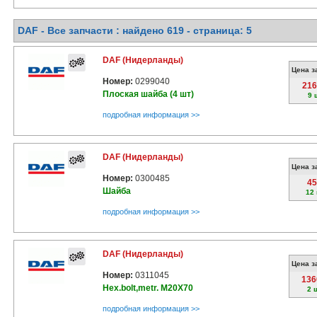
DAF - Все запчасти : найдено 619 - cтраница: 5
DAF (Нидерланды)
Цена з
Номер:
0299040
216
Плоская шайба (4 шт)
9 
подробная информация >>
DAF (Нидерланды)
Цена з
Номер:
0300485
45
Шайба
12
подробная информация >>
DAF (Нидерланды)
Цена з
Номер:
0311045
136
Hex.bolt,metr. M20X70
2 
подробная информация >>