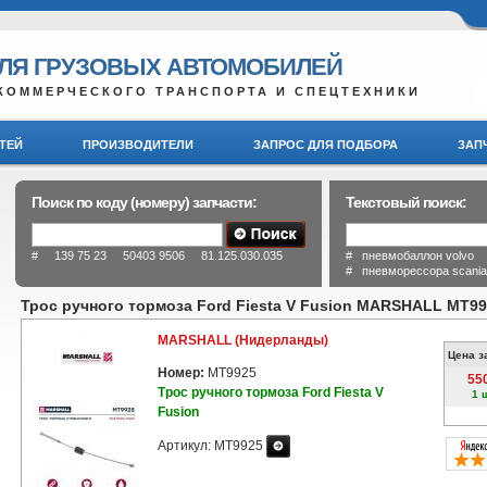
ДЛЯ ГРУЗОВЫХ АВТОМОБИЛЕЙ
КОММЕРЧЕСКОГО ТРАНСПОРТА И СПЕЦТЕХНИКИ
ТЕЙ
ПРОИЗВОДИТЕЛИ
ЗАПРОС ДЛЯ ПОДБОРА
ЗАП
Поиск по коду (номеру) запчасти:
Текстовый поиск:
# 139 75 23 50403 9506 81.125.030.035
# пневмобаллон volvo
# пневморессора scani
Трос ручного тормоза Ford Fiesta V Fusion MARSHALL MT9
MARSHALL (Нидерланды)
Цена з
Номер:
MT9925
55
Трос ручного тормоза Ford Fiesta V
1 
Fusion
Артикул: MT9925