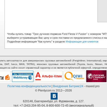
Чтобы купить товар
"Трос ручного тормоза Ford Fiesta V Fusion"
с номером "MT
выберите устраивающие Вас цену и срок поставки из предлагаемого списка и наж
Подробная информация "Как купить" в разделе
Информация для клиентов
ть автозапчасти для американских грузовых автомобилей (Freightliner, International), евр
nia, DAF, Iveco, MAN, TATRA), японских грузовых автомобилей (Toyota, Isuzu, Nissan, H
рмация на сайте носит справочный характер и не является публичной офертой, определяем
Политика конфиденциальности
|
Внедрение Битрикс24
- maxed.pro
© Plentycom.ru 2012—2026
620146
,
Екатеринбург
,
ул. Фурманова, д. 127.
тел:
+7 (343) 204-95-04
,
8-800-600-72-45
(многоканальный)