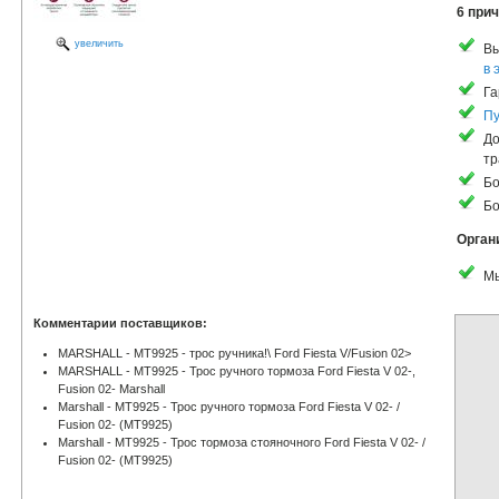
6 прич
увеличить
Вы
в 
Га
Пу
До
тр
Бо
Бо
Орган
Мы
Комментарии поставщиков:
MARSHALL - MT9925 - трос ручника!\ Ford Fiesta V/Fusion 02>
MARSHALL - MT9925 - Трос ручного тормоза Ford Fiesta V 02-,
Fusion 02- Marshall
Marshall - MT9925 - Трос ручного тормоза Ford Fiesta V 02- /
Fusion 02- (MT9925)
Marshall - MT9925 - Трос тормоза стояночного Ford Fiesta V 02- /
Fusion 02- (MT9925)