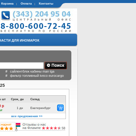
Корзина
Оплата
Контакты
ЧАСТИ ДЛЯ ИНОМАРОК
 # сайлентблок кабины man tga
a # фильтр топливный iveco eurocargo
925
а шт
Срок, дн
Склад
0 р
1 дн
Екатеринбург
шт
все предложения >>