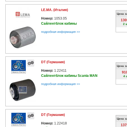
LE.MA. (Италия)
Цена з
Номер:
1053.05
130
Сайлентблок кабины
2 
подробная информация >>
DT (Германия)
Цена з
Номер:
1.22411
91
Сайлентблок кабины Scania MAN
4 
подробная информация >>
DT (Германия)
Цена з
Номер:
1.22418
137