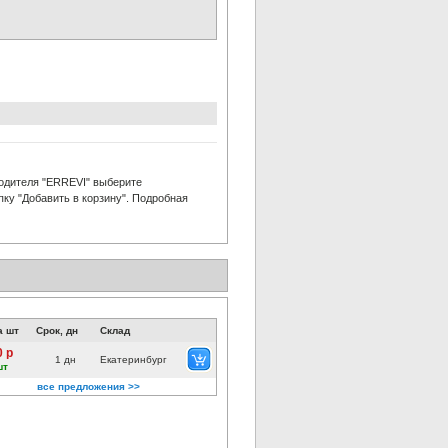
одителя "ERREVI" выберите
пку "Добавить в корзину". Подробная
а шт
Срок, дн
Склад
0 р
1 дн
Екатеринбург
шт
все предложения >>