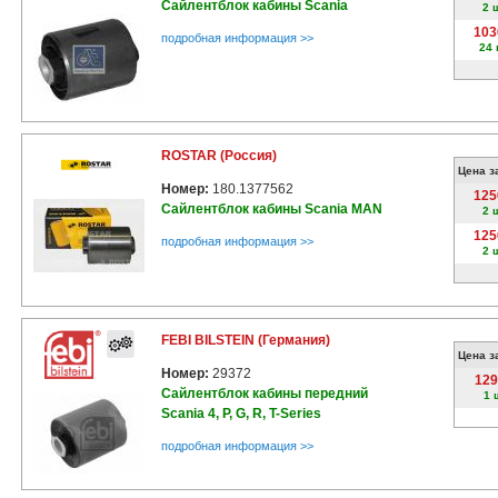
Сайлентблок кабины Scania
2 
103
подробная информация >>
24 
ROSTAR (Россия)
Цена з
Номер:
180.1377562
125
Сайлентблок кабины Scania MAN
2 
125
подробная информация >>
2 
FEBI BILSTEIN (Германия)
Цена з
Номер:
29372
129
Сайлентблок кабины передний
1 
Scania 4, P, G, R, T-Series
подробная информация >>