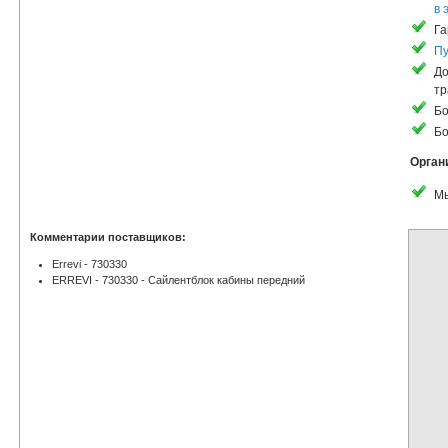
в 
Га
Пу
До
тр
Бо
Бо
Орган
Мы
Комментарии поставщиков:
Errevi - 730330
ERREVI - 730330 - Сайлентблок кабины передний