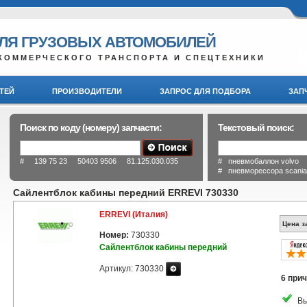
ДЛЯ ГРУЗОВЫХ АВТОМОБИЛЕЙ
КОММЕРЧЕСКОГО ТРАНСПОРТА И СПЕЦТЕХНИКИ
ТЕЙ
ПРОИЗВОДИТЕЛИ
ЗАПРОС ДЛЯ ПОДБОРА
ЗАП
Поиск по коду (номеру) запчасти:
Текстовый поиск:
# 139 75 23 50403 9506 81.125.030.035
# пневмобаллон volvo
# пневморессора scani
Сайлентблок кабины передний ERREVI 730330
ERREVI (Италия)
Цена з
Номер:
730330
Сайлентблок кабины передний
Артикул: 730330
6 прич
Вы