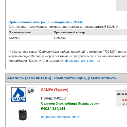
Оригинальные номера производителей (OEM):
Соответсвует следующим номерам оригинальных производителей SCANIA
Производитель
Оригинальный номер
SCANIA
1394544
Чтобы купить товар
"Сайлентблок кабины передний"
с номером "730330" произв
устраивающие Вас цену и срок поставки из предлагаемого списка и нажмите кно
информация "Как купить" в разделе
Информация для клиентов
Аналоги (заменители), комплектующие, ремкомплекты
SAMPA (Турция)
Цена з
Номер:
040118
53
Сайлентблок кабины Scania серия
2 
94/114/124/144
подробная информация >>