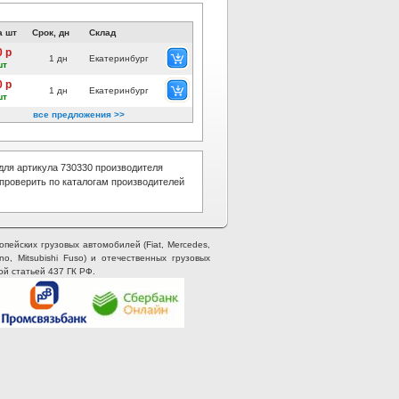
а шт
Срок, дн
Склад
0 р
1 дн
Екатеринбург
шт
0 р
1 дн
Екатеринбург
шт
все предложения >>
ля артикула 730330 производителя
проверить по каталогам производителей
опейских грузовых автомобилей (Fiat, Mercedes,
ino, Mitsubishi Fuso) и отечественных грузовых
ой статьей 437 ГК РФ.