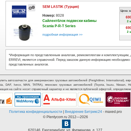
SEM LASTIK (Турция)
Цена з
Номер:
8028
69
Сайлентблок подвески кабины
2 
Scania P-R-T Series
69
2 
подробная информация >>
*Информация по представленным аналогам, ремкомплектам и комплектующим, д
ERREVI, является справочной. Перед заказом данную информацию необходимо 
представленных аналогов.
ть автозапчасти для американских грузовых автомобилей (Freightliner, International), евр
nia, DAF, Iveco, MAN, TATRA), японских грузовых автомобилей (Toyota, Isuzu, Nissan, H
рмация на сайте носит справочный характер и не является публичной офертой, определяем
Политика конфиденциальности
|
Внедрение Битрикс24
- maxed.pro
© Plentycom.ru 2012—2026
620146
,
Екатеринбург
,
ул. Фурманова, д. 127.