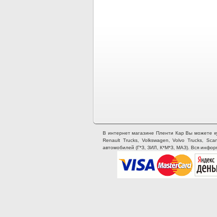
В интернет магазине Пленти Кар Вы можете купи
Renault Trucks, Volkswagen, Volvo Trucks, Sca
автомобилей (Г*З, ЗИЛ, К*М*З, МАЗ). Вся инфо