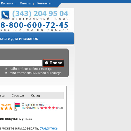
Корзина
Оплата
Контакты
ЧАСТИ ДЛЯ ИНОМАРОК
 # сайлентблок кабины man tga
a # фильтр топливный iveco eurocargo
а шт
Срок, дн
Склад
ин покупать у нас:
 можете нам доверять.
Убедитесь