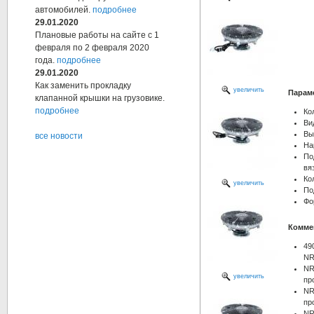
автомобилей.
подробнее
29.01.2020
Плановые работы на сайте с 1
февраля по 2 февраля 2020
года.
подробнее
29.01.2020
Как заменить прокладку
увеличить
Парам
клапанной крышки на грузовике.
подробнее
Ко
Ви
Вы
все новости
На
По
вя
Ко
увеличить
По
Фо
Комме
49
N
NR
увеличить
пр
NR
пр
NR