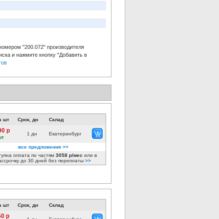
номером "200.072" производителя
ска и нажмите кнопку "Добавить в
тов
а шт
Срок, дн
Склад
90 р
1 дн
Екатеринбург
шт
все предложения >>
тупна оплата по частям
3058 р/мес
или в
ассрочку до 30 дней без переплаты
>>
а шт
Срок, дн
Склад
50 р