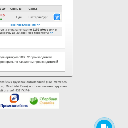
а шт
Срок, дн
Склад
0 р
1 дн
Екатеринбург
шт
все предложения >>
тупна оплата по частям
1152 р/мес
или в
ассрочку до 30 дней без переплаты
>>
ля артикула 200072 производителя
роверить по каталогам производителей
опейских грузовых автомобилей (Fiat, Mercedes,
ino, Mitsubishi Fuso) и отечественных грузовых
ой статьей 437 ГК РФ.