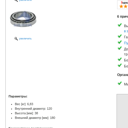
увеличить
6 прич
Вы
в 
Га
увеличить
Пу
До
тр
Бо
Бо
Орган
Мы
Параметры:
Вес [кг]: 6,83
Внутренний диаметр: 120
Высота [мм]: 38
Внешний диаметр [мм]: 180