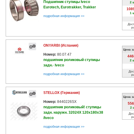
Подшипник ступицы Iveco
2 
Eurotech, Eurotrakker, Trakker
108
1 
подробная информация >>
Дос
р
ONYARBI (Испания)
Цена з
Номер:
80.07.47
446
подшипник роликовый ступицы
2 
задн.· Iveco
Дос
подробная информация >>
р
STELLOX (Германия)
Цена з
Номер:
8440226SX
556
подшипник роликовый! ступицы
2 
задн. наружн. 32024X 120x180x38
Дос
р
/Iveco
подробная информация >>