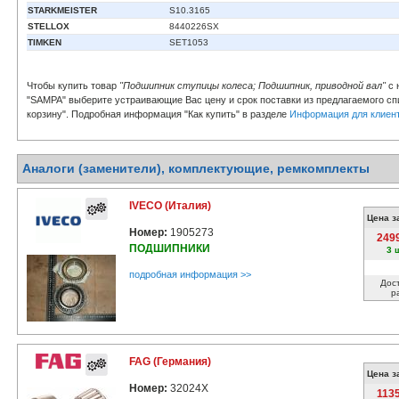
STARKMEISTER
S10.3165
STELLOX
8440226SX
TIMKEN
SET1053
Чтобы купить товар
"Подшипник ступицы колеса; Подшипник, приводной вал"
с 
"SAMPA" выберите устраивающие Вас цену и срок поставки из предлагаемого спи
корзину". Подробная информация "Как купить" в разделе
Информация для клиен
Аналоги (заменители), комплектующие, ремкомплекты
IVECO (Италия)
Цена з
Номер:
1905273
249
ПОДШИПНИКИ
3 
подробная информация >>
Дос
р
FAG (Германия)
Цена з
Номер:
32024X
113