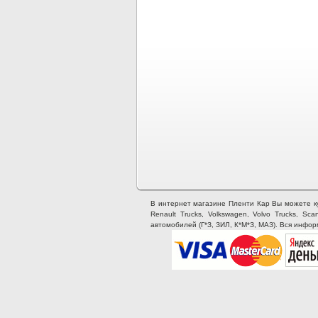
В интернет магазине Пленти Кар Вы можете купи
Renault Trucks, Volkswagen, Volvo Trucks, Sca
автомобилей (Г*З, ЗИЛ, К*М*З, МАЗ). Вся инфо