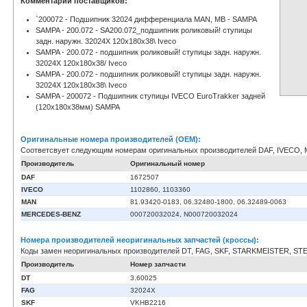
Комментарии поставщиков:
`200072 - Подшипник 32024 дифференциала MAN, MB - SAMPA
SAMPA - 200.072 - SA200.072_подшипник роликовый! ступицы
задн. наружн. 32024X 120x180x38\ Iveco
SAMPA - 200.072 - подшипник роликовый! ступицы задн. наружн.
32024X 120x180x38/ Iveco
SAMPA - 200.072 - подшипник роликовый! ступицы задн. наружн.
32024X 120x180x38\ Iveco
SAMPA - 200072 - Подшипник ступицы IVECO EuroTrakker задней
(120x180x38мм) SAMPA
Оригинальные номера производителей (OEM):
Соответсвует следующим номерам оригинальных производителей DAF, IVECO
Производитель
Оригинальный номер
DAF
1672507
IVECO
1102860, 1103360
MAN
81.93420-0183, 06.32480-1800, 06.32489-0063
MERCEDES-BENZ
000720032024, N000720032024
Номера производителей неоригинальных запчастей (кроссы):
Коды замен неоригинальных производителей DT, FAG, SKF, STARKMEISTER, ST
Производитель
Номер запчасти
DT
3.60025
FAG
32024X
SKF
VKHB2216