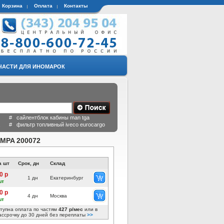
Корзина
Оплата
Контакты
ЧАСТИ ДЛЯ ИНОМАРОК
 # сайлентблок кабины man tga
a # фильтр топливный iveco eurocargo
AMPA 200072
а шт
Срок, дн
Склад
0 р
1 дн
Екатеринбург
шт
0 р
4 дн
Москва
шт
тупна оплата по частям
427 р/мес
или в
ассрочку до 30 дней без переплаты
>>