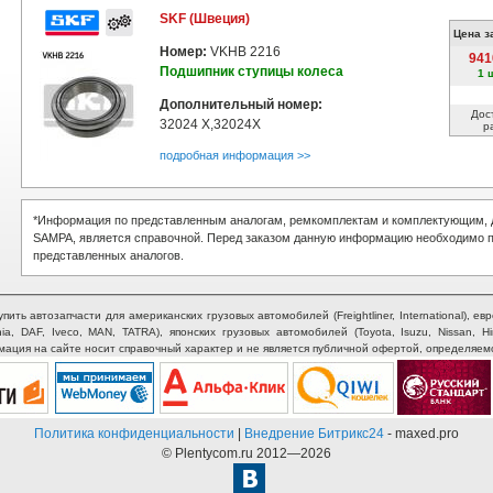
SKF (Швеция)
Цена з
Номер:
VKHB 2216
941
Подшипник ступицы колеса
1 
Дополнительный номер:
Дос
32024 X,32024X
р
подробная информация >>
*Информация по представленным аналогам, ремкомплектам и комплектующим, д
SAMPA, является справочной. Перед заказом данную информацию необходимо п
представленных аналогов.
ть автозапчасти для американских грузовых автомобилей (Freightliner, International), евр
nia, DAF, Iveco, MAN, TATRA), японских грузовых автомобилей (Toyota, Isuzu, Nissan, H
рмация на сайте носит справочный характер и не является публичной офертой, определяем
Политика конфиденциальности
|
Внедрение Битрикс24
- maxed.pro
© Plentycom.ru 2012—2026