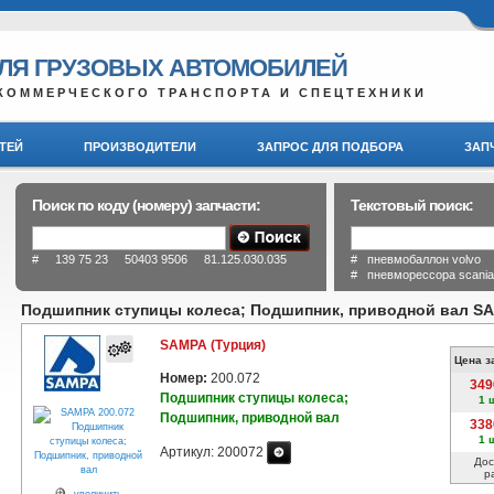
ДЛЯ ГРУЗОВЫХ АВТОМОБИЛЕЙ
КОММЕРЧЕСКОГО ТРАНСПОРТА И СПЕЦТЕХНИКИ
ТЕЙ
ПРОИЗВОДИТЕЛИ
ЗАПРОС ДЛЯ ПОДБОРА
ЗАП
Поиск по коду (номеру) запчасти:
Текстовый поиск:
# 139 75 23 50403 9506 81.125.030.035
# пневмобаллон volvo
# пневморессора scani
Подшипник ступицы колеса; Подшипник, приводной вал S
SAMPA (Турция)
Цена з
Номер:
200.072
349
Подшипник ступицы колеса;
1 
Подшипник, приводной вал
338
1 
Артикул: 200072
Дос
р