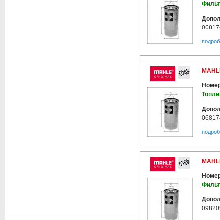
Фильт
Допол
06817
подроб
MAHLE
Номер
Топли
Допол
06817
подроб
MAHLE
Номер
Фильт
Допол
09820