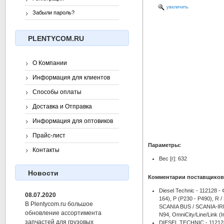
увеличить
Забыли пароль?
PLENTYCOM.RU
О Компании
Информация для клиентов
Способы оплаты
Доставка и Отправка
Информация для оптовиков
Прайс-лист
Параметры:
Контакты
Вес [г]: 632
Новости
Комментарии поставщиков
Diesel Technic - 112128 -
08.07.2020
164), P (P230 - P490), R 
В Plentycom.ru большое
SCANIA BUS / SCANIA-IRIZA
обновление ассортимента
N94, OmniCity/Line/Link (Ir
запчастей для грузовых
DIESEL TECHNIC - 11212