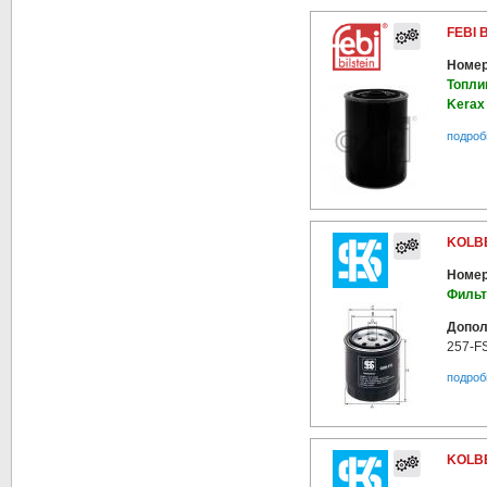
FEBI 
Номер
Топли
Kerax
подроб
KOLBE
Номер
Фильт
Допол
257-F
подроб
KOLBE