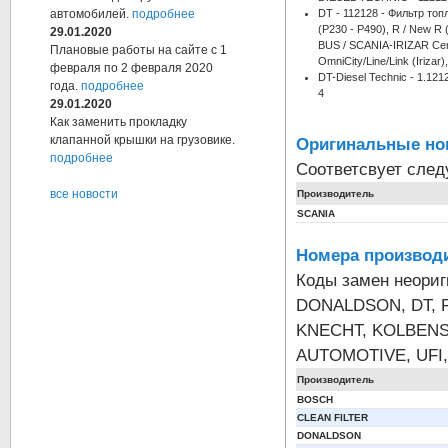
DT - 112128 - Фильтр топ
автомобилей.
подробнее
(P230 - P490), R / New R 
29.01.2020
BUS / SCANIA-IRIZAR Centu
Плановые работы на сайте с 1
OmniCity/Line/Link (Irizar),
февраля по 2 февраля 2020
DT-Diesel Technic - 1.12
года.
подробнее
4
29.01.2020
Как заменить прокладку
клапанной крышки на грузовике.
Оригинальные но
подробнее
Соответсвует сле
все новости
Производитель
SCANIA
Номера производи
Коды замен неори
DONALDSON, DT, F
KNECHT, KOLBENS
AUTOMOTIVE, UFI,
Производитель
BOSCH
CLEAN FILTER
DONALDSON