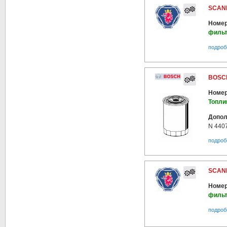
SCANI
Номер
фильт
подроб
BOSCH
Номер
Топли
Допол
N 440
подроб
SCANI
Номер
фильт
подроб