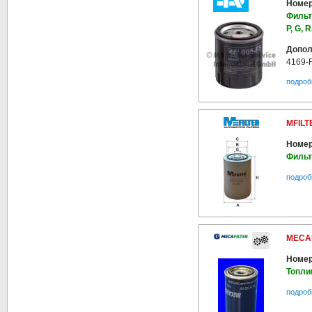
Номер
Фильт
P, G, R
Допол
4169-
подроб
MFILT
Номер
Фильт
подроб
MECAF
Номер
Топли
подроб