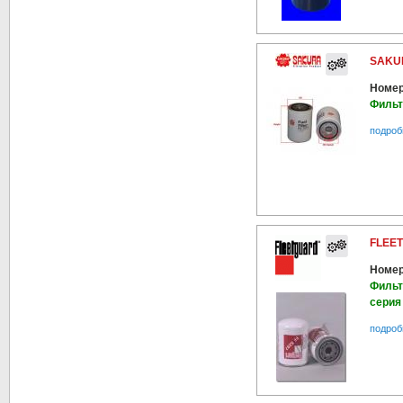
SAKUR
Номер
Фильт
подроб
FLEE
Номер
Фильт
серия
подроб