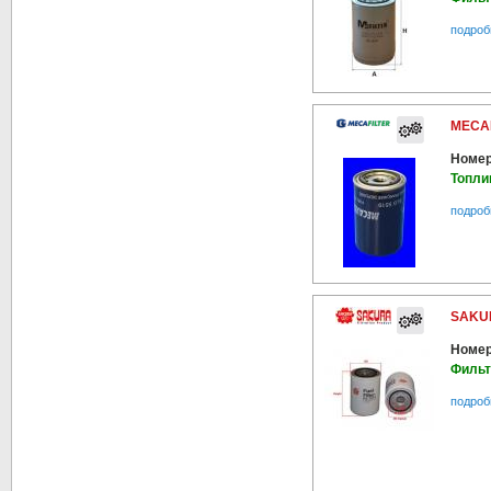
подроб
MECAF
Номер
Топли
подроб
SAKUR
Номер
Фильт
подроб