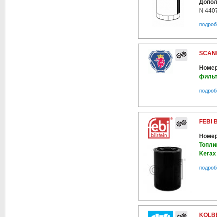
Допол
N 440
подроб
SCANI
Номер
фильт
подроб
FEBI 
Номер
Топли
Kerax
подроб
KOLBE