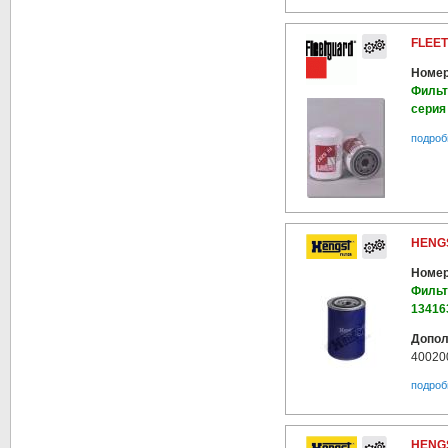
FLEE
Номер
Фильт
серия
подроб
HENGS
Номер
Фильт
13416
Допол
40020
подроб
HENGS