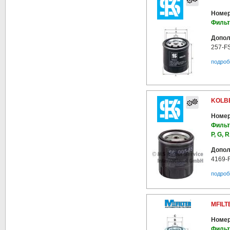
Номер
Фильт
Допол
257-F
подроб
KOLBE
Номер
Фильт
P, G, R
Допол
4169-
подроб
MFILT
Номер
Фильт