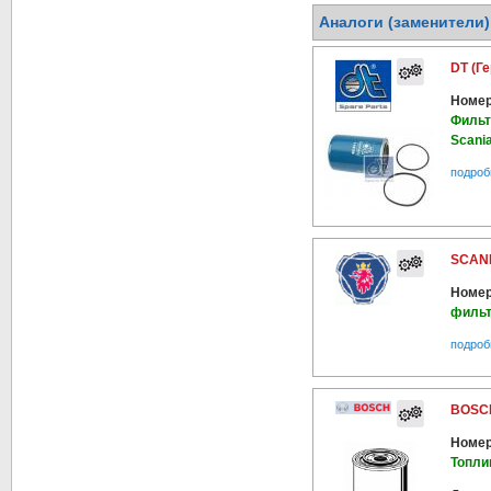
Аналоги (заменители
DT (Г
Номер
Фильт
Scania
подроб
SCANI
Номер
фильт
подроб
BOSCH
Номер
Топли