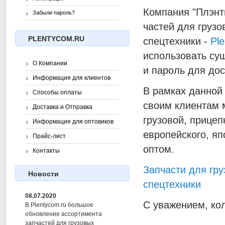
Компания "Плэнт
Забыли пароль?
частей для грузо
PLENTYCOM.RU
спецтехники -
Pl
использовать су
О Компании
и пароль для дост
Информация для клиентов
В рамках данной
Способы оплаты
своим клиентам 
Доставка и Отправка
грузовой, прицеп
Информация для оптовиков
европейского, яп
Прайс-лист
оптом.
Контакты
Запчасти для гр
Новости
спецтехники
08.07.2020
С уважением, кол
В Plentycom.ru большое
обновление ассортимента
запчастей для грузовых