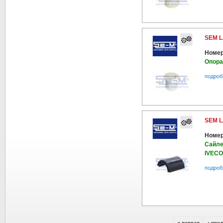
SEM L
Номер
Опора
подроб
SEM L
Номер
Сайле
IVECO
подроб
« первая
‹ пре