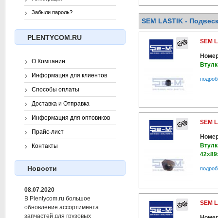
Забыли пароль?
SEM LASTIK - Подвеска
PLENTYCOM.RU
SEM L
Номер
О Компании
Втулк
Информация для клиентов
подроб
Способы оплаты
Доставка и Отправка
Информация для оптовиков
SEM L
Прайс-лист
Номер
Втулк
Контакты
42х89
Новости
подроб
08.07.2020
В Plentycom.ru большое
SEM L
обновление ассортимента
запчастей для грузовых
Номер