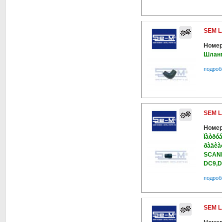
SEM L
Номер
Шланг
подроб
SEM L
Номер
Ïàòðó
ðàäèà
SCANI
DC9,D
подроб
SEM L