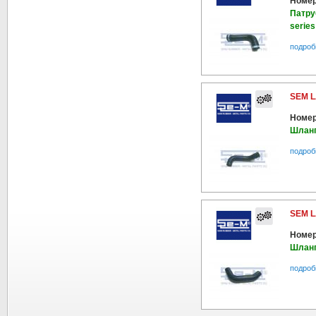
Номер
Патру
series
подроб
SEM L
Номер
Шланг
подроб
SEM L
Номер
Шланг
подроб