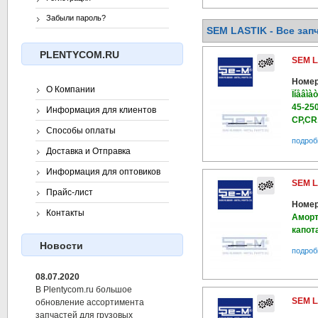
Забыли пароль?
SEM LASTIK - Все запч
PLENTYCOM.RU
SEM L
Номер
О Компании
Ïíåâìà
45-25
Информация для клиентов
CP,CR
Способы оплаты
подроб
Доставка и Отправка
Информация для оптовиков
SEM L
Прайс-лист
Номер
Контакты
Аморт
капота
Новости
подроб
08.07.2020
В Plentycom.ru большое
SEM L
обновление ассортимента
запчастей для грузовых