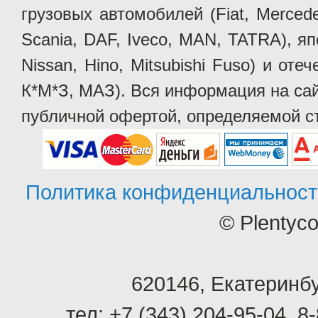
грузовых автомобилей (Fiat, Mercede
Scania, DAF, Iveco, MAN, TATRA), яп
Nissan, Hino, Mitsubishi Fuso) и от
К*М*З, МАЗ). Вся информация на сай
публичной офертой, определяемой ст
Политика конфиденциальност
© Plentyc
620146
,
Екатеринбу
тел:
+7 (343) 204-95-04
,
8-