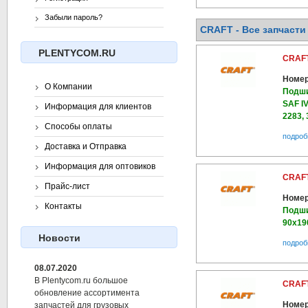
Забыли пароль?
CRAFT - Все запчасти 
PLENTYCOM.RU
CRAFT
Номер
О Компании
Подши
SAF I
Информация для клиентов
2283, 
Способы оплаты
подроб
Доставка и Отправка
Информация для оптовиков
CRAFT
Прайс-лист
Номер
Контакты
Подши
90х19
Новости
подроб
08.07.2020
В Plentycom.ru большое
CRAFT
обновление ассортимента
Номер
запчастей для грузовых