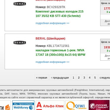
Цена з
Номер:
BCV29328TK
177
Комплект дисковых колодок 215
3 
107 35/32 KB ST7-430 (Schmitz)
Дос
подробная информация >>
р
BERAL (Швейцария)
Цена з
Номер:
KBL1734711561
193
накладки тормозные 1-рем. !WVA
3 
17347 18 (300x100)( 8x15 64) \BPW
Дос
р
подробная информация >>
« первая
‹ предыдущая
1
2
3
4
5
следующ
ть автозапчасти для американских грузовых автомобилей (Freightliner, International), евр
nia, DAF, Iveco, MAN, TATRA), японских грузовых автомобилей (Toyota, Isuzu, Nissan, H
рмация на сайте носит справочный характер и не является публичной офертой, определяем