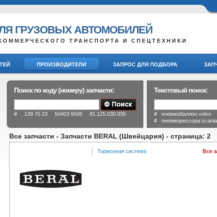
ДЛЯ ГРУЗОВЫХ АВТОМОБИЛЕЙ
КОММЕРЧЕСКОГО ТРАНСПОРТА И СПЕЦТЕХНИКИ
ТЕЙ
ПРОИЗВОДИТЕЛИ
ЗАПРОС ДЛЯ ПОДБОРА
ЗАП
Поиск по коду (номеру) запчасти:
Текстовый поиск:
# 139 75 23 50403 9506 81.125.030.035
# пневмобаллон volvo
# пневморессора scani
Все запчасти - Запчасти BERAL (Швейцария) - cтраница: 2
Тормозная система
Все 