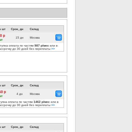
а шт
Срок, дн
Склад
0 р
15 дн
Москва
шт
тупна оплата по частям
987 р/мес
или в
ассрочку до 30 дней без переплаты
>>
а шт
Срок, дн
Склад
50 р
4 дн
Москва
шт
тупна оплата по частям
1462 р/мес
или в
ассрочку до 30 дней без переплаты
>>
а шт
Срок, дн
Склад