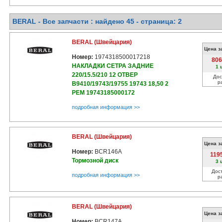
BERAL - Все запчасти : найдено 45 - cтраница: 2
BERAL (Швейцария)
Цена з
Номер:
1974318500017218
806
НАКЛАДКИ СЕТРА ЗАДНИЕ
1 
220/15.5/210 12 ОТВЕР
Дос
р
В9410/19743/19755 19743 18,50 2
РЕМ 19743185000172
подробная информация >>
BERAL (Швейцария)
Цена з
Номер:
BCR146A
119
Тормозной диск
3 
Дос
подробная информация >>
р
BERAL (Швейцария)
Цена з
Номер:
BCR147A