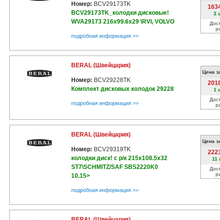
Номер:
BCV29173TK
163
BCV29173TK_колодки дисковые!
2 
WVA29173 216x99.6x29 \RVI, VOLVO
Дос
р
подробная информация >>
BERAL (Швейцария)
Цена з
Номер:
BCV29228TK
201
Комплект дисковых колодок 29228
1 
Дос
подробная информация >>
р
BERAL (Швейцария)
Цена з
Номер:
BCV29319TK
222
колодки диск! с р/к 215x108.5x32
11
ST7\SCHMITZ/SAF SBS2220K0
Дос
р
10.15>
подробная информация >>
BERAL (Швейцария)