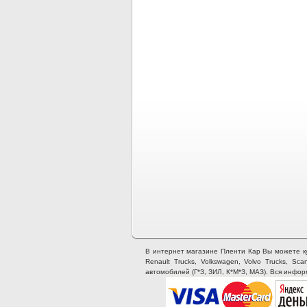
В интернет магазине Пленти Кар Вы можете купи
Renault Trucks, Volkswagen, Volvo Trucks, Sca
автомобилей (Г*З, ЗИЛ, К*М*З, МАЗ). Вся инфо