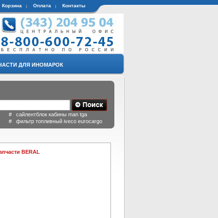
Корзина
Оплата
Контакты
ЧАСТИ ДЛЯ ИНОМАРОК
 # сайлентблок кабины man tga
a # фильтр топливный iveco eurocargo
запчасти BERAL