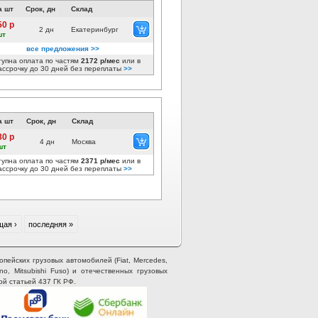
а шт
Срок, дн
Склад
50 р
2 дн
Екатеринбург
шт
все предложения >>
тупна оплата по частям
2172 р/мес
или в
ассрочку до 30 дней без переплаты
>>
а шт
Срок, дн
Склад
80 р
4 дн
Москва
шт
тупна оплата по частям
2371 р/мес
или в
ассрочку до 30 дней без переплаты
>>
ая ›
последняя »
опейских грузовых автомобилей (Fiat, Mercedes,
ino, Mitsubishi Fuso) и отечественных грузовых
ой статьей 437 ГК РФ.