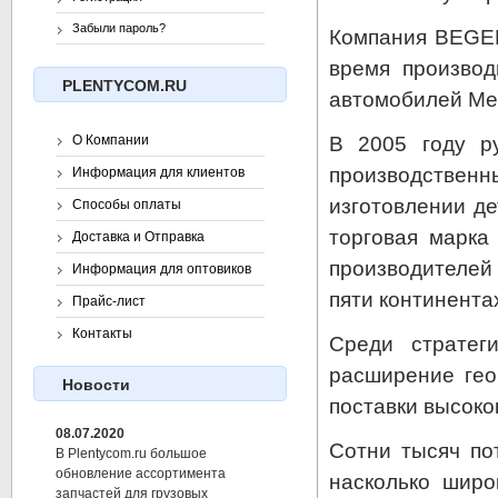
Забыли пароль?
Компания BEGEL
время производ
PLENTYCOM.RU
автомобилей Me
В 2005 году р
О Компании
производствен
Информация для клиентов
изготовлении д
Способы оплаты
торговая марка
Доставка и Отправка
производителей
Информация для оптовиков
пяти континента
Прайс-лист
Контакты
Среди страте
расширение гео
Новости
поставки высоко
08.07.2020
Сотни тысяч по
В Plentycom.ru большое
обновление ассортимента
насколько шир
запчастей для грузовых