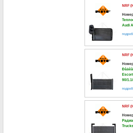
NRF (
Номер
Тепло
Audi 
подроб
NRF (
Номер
Ðàäèàò
Escort
90/1.1
подроб
NRF (
Номер
Радиа
Truck