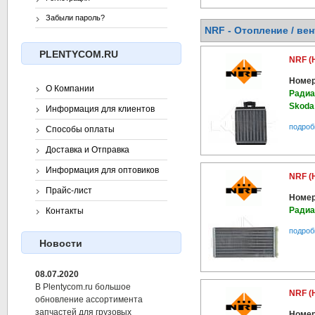
Забыли пароль?
NRF - Отопление / вен
PLENTYCOM.RU
NRF (
Номер
О Компании
Радиа
Skoda
Информация для клиентов
подроб
Способы оплаты
Доставка и Отправка
Информация для оптовиков
NRF (
Прайс-лист
Номер
Радиа
Контакты
подроб
Новости
08.07.2020
В Plentycom.ru большое
NRF (
обновление ассортимента
запчастей для грузовых
Номер