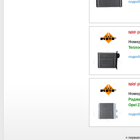
подроб
NRF (
Номер
Тепло
подроб
NRF (
Номер
Радиа
Opel Z
подроб
« первая