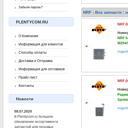
Забыли пароль?
NRF - Все запчасти : 
PLENTYCOM.RU
NRF (
Номер
О Компании
NRF 5
W204/
Информация для клиентов
подроб
Способы оплаты
Доставка и Отправка
Информация для оптовиков
Прайс-лист
NRF (
Контакты
Номер
Радиа
Новости
Sprint
подроб
08.07.2020
В Plentycom.ru большое
обновление ассортимента
запчастей для грузовых