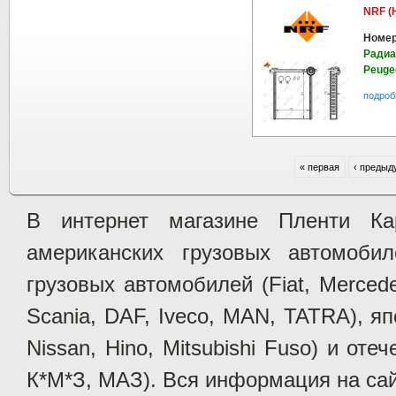
NRF (
Номер
Радиа
Peugeo
подроб
« первая
‹ предыд
В интернет магазине Пленти Ка
американских грузовых автомобилей 
грузовых автомобилей (Fiat, Mercede
Scania, DAF, Iveco, MAN, TATRA), яп
Nissan, Hino, Mitsubishi Fuso) и от
К*М*З, МАЗ). Вся информация на сай