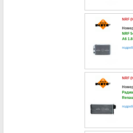
NRF (
Номер
NRF 5
A6 1.8
подроб
NRF (
Номер
Радиа
Renau
подроб