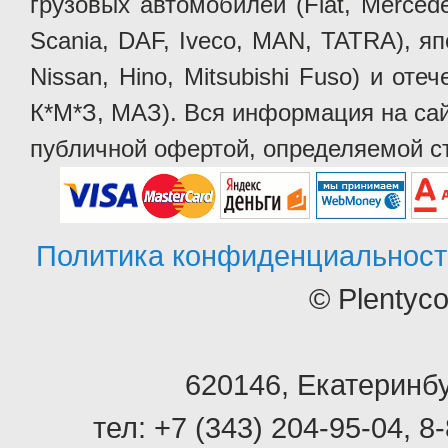
грузовых автомобилей (Fiat, Mercede
Scania, DAF, Iveco, MAN, TATRA), яп
Nissan, Hino, Mitsubishi Fuso) и от
К*М*З, МАЗ). Вся информация на сай
публичной офертой, определяемой ст
Политика конфиденциальност
© Plentyc
620146
,
Екатеринбу
тел:
+7 (343) 204-95-04
,
8-