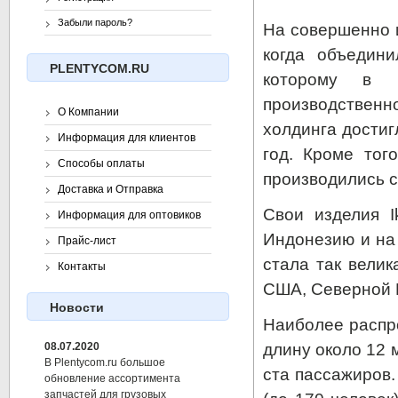
Забыли пароль?
На совершенно и
когда объедини
PLENTYCOM.RU
которому в 
производстве
О Компании
холдинга достиг
Информация для клиентов
год. Кроме тог
Способы оплаты
производились с
Доставка и Отправка
Свои изделия I
Информация для оптовиков
Индонезию и на 
Прайс-лист
стала так вели
Контакты
США, Северной 
Новости
Наиболее распр
длину около 12 
08.07.2020
В Plentycom.ru большое
ста пассажиров
обновление ассортимента
запчастей для грузовых