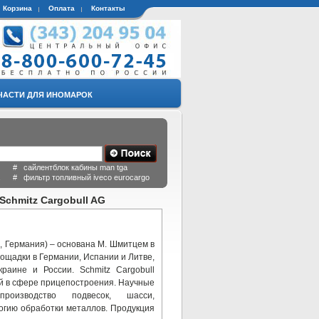
Корзина
Оплата
Контакты
ЧАСТИ ДЛЯ ИНОМАРОК
 # сайлентблок кабины man tga
a # фильтр топливный iveco eurocargo
chmitz Cargobull AG
 Германия) – основана М. Шмитцем в
ощадки в Германии, Испании и Литве,
раине и России. Schmitz Cargobull
й в сфере прицепостроения. Научные
роизводство подвесок, шасси,
логию обработки металлов. Продукция