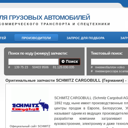
ДЛЯ ГРУЗОВЫХ АВТОМОБИЛЕЙ
КОММЕРЧЕСКОГО ТРАНСПОРТА И СПЕЦТЕХНИКИ
ТЕЙ
ПРОИЗВОДИТЕЛИ
ЗАПРОС ДЛЯ ПОДБОРА
ЗАП
Поиск по коду (номеру) запчасти:
Текстовый поиск:
# 139 75 23 50403 9506 81.125.030.035
# пневмобаллон volvo
# пневморессора scani
Оригинальные запчасти SCHMITZ CARGOBULL (Германия) - S
SCHMITZ CARGOBULL (Schmitz Cargobull AG,
1892 году, ныне имеет производственные пл
центры продаж в Европе, Белоруссии, Ук
называют одним из ведущих производителе
разработки компании затрагивают п
кузовостроение, электронику и даже техно
Официальный сайт SCHMITZ