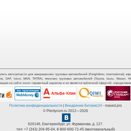
ть автозапчасти для американских грузовых автомобилей (Freightliner, International), евр
nia, DAF, Iveco, MAN, TATRA), японских грузовых автомобилей (Toyota, Isuzu, Nissan, H
рмация на сайте носит справочный характер и не является публичной офертой, определяем
Политика конфиденциальности
|
Внедрение Битрикс24
- maxed.pro
© Plentycom.ru 2012—2026
620146
,
Екатеринбург
,
ул. Фурманова, д. 127.
тел:
+7 (343) 204-95-04
,
8-800-600-72-45
(многоканальный)