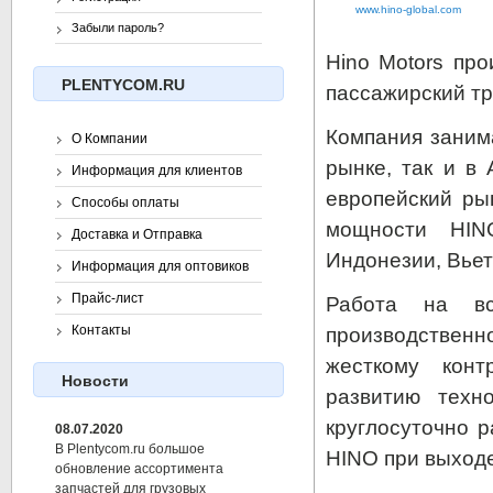
www.hino-global.com
Забыли пароль?
Hino Motors про
PLENTYCOM.RU
пассажирский тр
Компания заним
О Компании
рынке, так и в 
Информация для клиентов
европейский ры
Способы оплаты
мощности HIN
Доставка и Отправка
Индонезии, Вье
Информация для оптовиков
Прайс-лист
Работа на вс
Контакты
производственн
жесткому конт
Новости
развитию техн
круглосуточно 
08.07.2020
В Plentycom.ru большое
HINO при выходе
обновление ассортимента
запчастей для грузовых