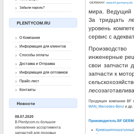
GERMANY:
www.bf-germany.de
Забыли пароль?
мира. Ведущий 
За тридцать л
PLENTYCOM.RU
уровень компет
сервис с адеква
О Компании
Информация для клиентов
Производство
Способы оплаты
инженерные реше
Доставка и Отправка
свои запчасти 
Информация для оптовиков
запчасти к мото
сельскохозяйст
Прайс-лист
лесозаготавлив
Контакты
Продукция компании BF 
Новости
MAN
,
Mercedes-Benz
и др.
08.07.2020
Производитель BF GERMA
В Plentycom.ru большое
обновление ассортимента
Кривошипношатунный
запчастей для грузовых