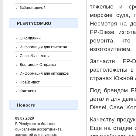
тяжелые и сре
Забыли пароль?
морские суда,
Несмотря на до
PLENTYCOM.RU
FP-Diesel изго
О Компании
ремонта, что
Информация для клиентов
изготовителем.
Способы оплаты
Запчасти FP-
Доставка и Отправка
расположены в 
Информация для оптовиков
странах Южной 
Прайс-лист
Под брендом FP
Контакты
детали для двига
Новости
Diesel, Case, Kom
Качеству продук
08.07.2020
В Plentycom.ru большое
Еще на стадии с
обновление ассортимента
запчастей для грузовых