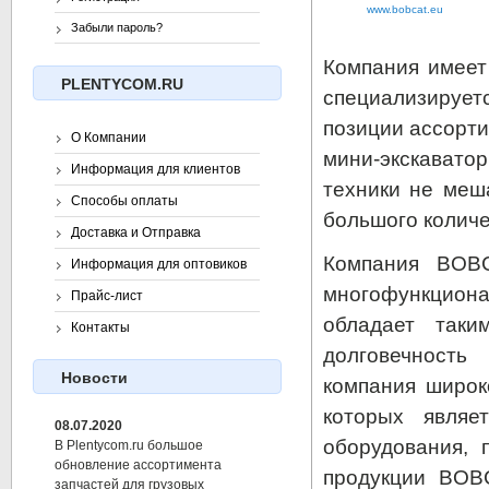
www.bobcat.eu
Забыли пароль?
Компания имеет
PLENTYCOM.RU
специализирует
позиции ассорти
О Компании
мини-экскавато
Информация для клиентов
техники не меш
Способы оплаты
большого количе
Доставка и Отправка
Компания BOBC
Информация для оптовиков
многофункциона
Прайс-лист
обладает таки
Контакты
долговечность
Новости
компания широк
которых являе
08.07.2020
оборудования, 
В Plentycom.ru большое
обновление ассортимента
продукции BOB
запчастей для грузовых