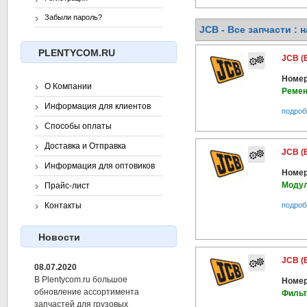
Забыли пароль?
JCB - Все запчасти : 
PLENTYCOM.RU
JCB (
Номер
О Компании
Ремен
Информация для клиентов
подроб
Способы оплаты
Доставка и Отправка
JCB (
Информация для оптовиков
Номер
Модул
Прайс-лист
подроб
Контакты
Новости
JCB (
08.07.2020
В Plentycom.ru большое
Номер
обновление ассортимента
Фильт
запчастей для грузовых