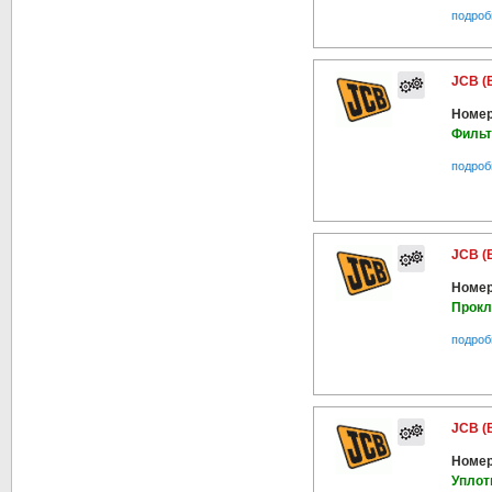
подроб
JCB (
Номер
Фильт
подроб
JCB (
Номер
Прокл
подроб
JCB (
Номер
Уплот