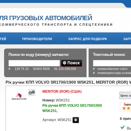
ДЛЯ ГРУЗОВЫХ АВТОМОБИЛЕЙ
КОММЕРЧЕСКОГО ТРАНСПОРТА И СПЕЦТЕХНИКИ
ТЕЙ
ПРОИЗВОДИТЕЛИ
ЗАПРОС ДЛЯ ПОДБОРА
ЗАП
Поиск по коду (номеру) запчасти:
Текстовый поиск:
# 139 75 23 50403 9506 81.125.030.035
# пневмобаллон volvo
# пневморессора scani
Р/к ручки КПП VOLVO SR1700/1900 WSK251, MERITOR (ROR)
MERITOR (ROR) (США)
Цена з
Номер:
WSK251
Р/к ручки КПП VOLVO SR1700/1900
WSK251,
6 прич
Артикул: WSK251
Вы