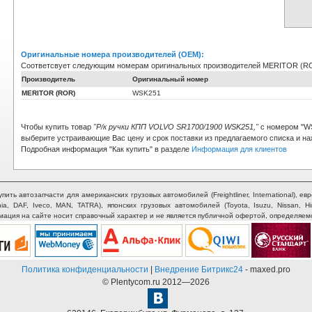
Оригинальные номера производителей (OEM):
Соответсвует следующим номерам оригинальных производителей MERITOR (R
Производитель
Оригинальный номер
MERITOR (ROR)
WSK251
Чтобы купить товар
"Р/к ручки КПП VOLVO SR1700/1900 WSK251,"
с номером "W
выберите устраивающие Вас цену и срок поставки из предлагаемого списка и наж
Подробная информация "Как купить" в разделе
Информация для клиентов
ть автозапчасти для американских грузовых автомобилей (Freightliner, International), евр
nia, DAF, Iveco, MAN, TATRA), японских грузовых автомобилей (Toyota, Isuzu, Nissan, H
рмация на сайте носит справочный характер и не является публичной офертой, определяем
Политика конфиденциальности
|
Внедрение Битрикс24
- maxed.pro
© Plentycom.ru 2012—2026