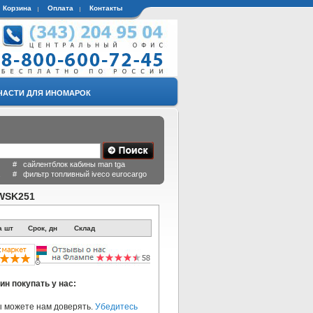
Корзина
Оплата
Контакты
ЧАСТИ ДЛЯ ИНОМАРОК
 # сайлентблок кабины man tga
a # фильтр топливный iveco eurocargo
 WSK251
а шт
Срок, дн
Склад
ин покупать у нас:
 можете нам доверять.
Убедитесь