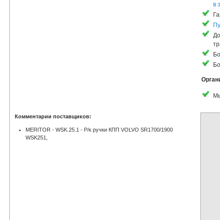
в 
Га
Пу
До
тр
Бо
Бо
Орган
Мы
Комментарии поставщиков:
MERITOR - WSK.25.1 - Р/к ручки КПП VOLVO SR1700/1900
WSK251,