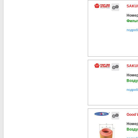
SAKUR
Номер
Фильт
подроб
SAKUR
Номер
Возд
подроб
Good 
Номер
Возд