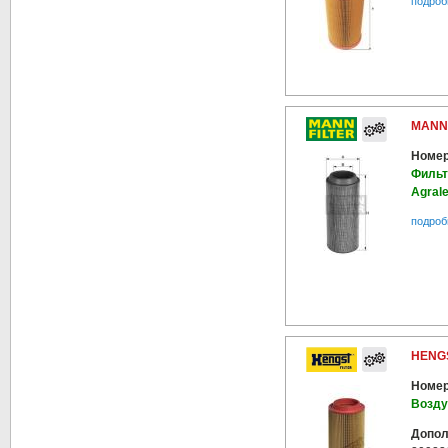
подроб
MANN-
Номер
Фильт
Agrale
подроб
HENGS
Номер
Возд
Допол