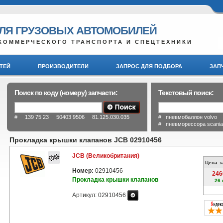
ДЛЯ ГРУЗОВЫХ АВТОМОБИЛЕЙ
КОММЕРЧЕСКОГО ТРАНСПОРТА И СПЕЦТЕХНИКИ
ТЕЙ
ПРОИЗВОДИТЕЛИ
ЗАПРОС ДЛЯ ПОДБОРА
ЗАП
Поиск по коду (номеру) запчасти:
Текстовый поиск:
# 139 75 23 50403 9506 81.125.030.035
# пневмобаллон volvo
# пневморессора scani
Прокладка крышки клапанов JCB 02910456
JCB (Великобритания)
Цена з
Номер:
02910456
246
Прокладка крышки клапанов
26 
Артикул: 02910456