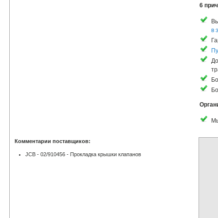
6 прич
Вы
в 
Га
Пу
До
тр
Бо
Бо
Орган
Мы
Комментарии поставщиков:
JCB - 02/910456 - Прокладка крышки клапанов