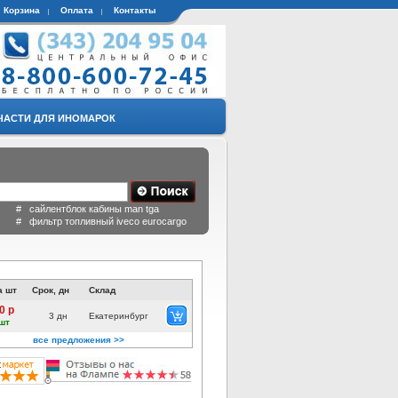
Корзина
Оплата
Контакты
ЧАСТИ ДЛЯ ИНОМАРОК
 # сайлентблок кабины man tga
a # фильтр топливный iveco eurocargo
а шт
Срок, дн
Склад
0 р
3 дн
Екатеринбург
шт
все предложения >>