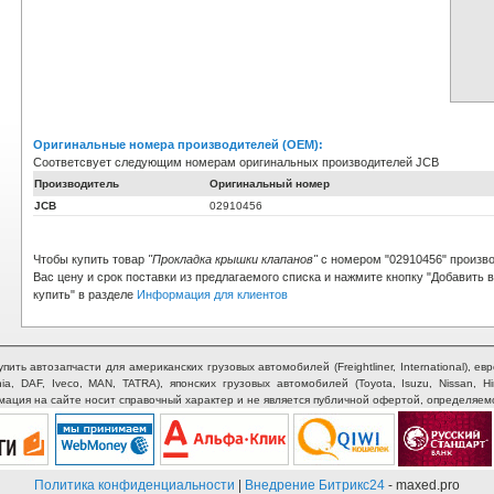
Оригинальные номера производителей (OEM):
Соответсвует следующим номерам оригинальных производителей JCB
Производитель
Оригинальный номер
JCB
02910456
Чтобы купить товар
"Прокладка крышки клапанов"
с номером "02910456" произв
Вас цену и срок поставки из предлагаемого списка и нажмите кнопку "Добавить 
купить" в разделе
Информация для клиентов
ть автозапчасти для американских грузовых автомобилей (Freightliner, International), евр
nia, DAF, Iveco, MAN, TATRA), японских грузовых автомобилей (Toyota, Isuzu, Nissan, H
рмация на сайте носит справочный характер и не является публичной офертой, определяем
Политика конфиденциальности
|
Внедрение Битрикс24
- maxed.pro