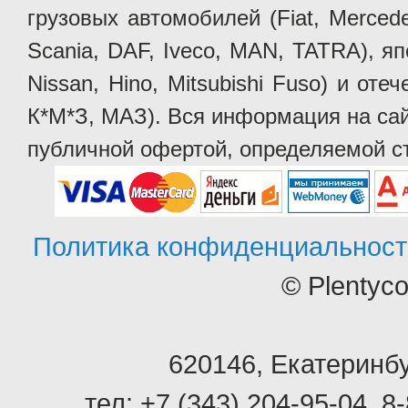
грузовых автомобилей (Fiat, Mercede
Scania, DAF, Iveco, MAN, TATRA), яп
Nissan, Hino, Mitsubishi Fuso) и от
К*М*З, МАЗ). Вся информация на сай
публичной офертой, определяемой ст
Политика конфиденциальност
© Plentyc
620146
,
Екатеринбу
тел:
+7 (343) 204-95-04
,
8-