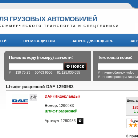
ДЛЯ ГРУЗОВЫХ АВТОМОБИЛЕЙ
КОММЕРЧЕСКОГО ТРАНСПОРТА И СПЕЦТЕХНИКИ
ТЕЙ
ПРОИЗВОДИТЕЛИ
ЗАПРОС ДЛЯ ПОДБОРА
ЗАП
Поиск по коду (номеру) запчасти:
Текстовый поиск:
# 139 75 23 50403 9506 81.125.030.035
# пневмобаллон volvo
# пневморессора scani
Штифт разрезной DAF 1290983
DAF (Нидерланды)
Цена з
Номер:
1290983
18
Штифт разрезной
1 
Артикул: 1290983
6 прич