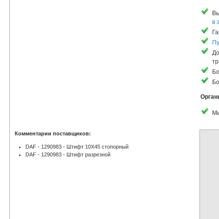
Вы
в 
Га
Пу
До
тр
Бо
Бо
Орган
Мы
Комментарии поставщиков:
DAF - 1290983 - Штифт 10X45 стопорный
DAF - 1290983 - Штифт разрезной