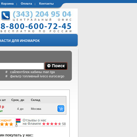
Корзина
Оплата
Контакты
ЧАСТИ ДЛЯ ИНОМАРОК
 # сайлентблок кабины man tga
a # фильтр топливный iveco eurocargo
а шт
Срок, дн
Склад
0 р
4 дн
Москва
шт
ин покупать у нас: