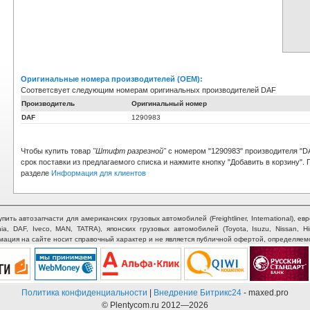
Оригинальные номера производителей (OEM):
Соответсвует следующим номерам оригинальных производителей DAF
Производитель
Оригинальный номер
DAF
1290983
Чтобы купить товар
"Штифт разрезной"
с номером "1290983" производителя "D
срок поставки из предлагаемого списка и нажмите кнопку "Добавить в корзину".
разделе
Информация для клиентов
ть автозапчасти для американских грузовых автомобилей (Freightliner, International), евр
nia, DAF, Iveco, MAN, TATRA), японских грузовых автомобилей (Toyota, Isuzu, Nissan, H
рмация на сайте носит справочный характер и не является публичной офертой, определяем
Политика конфиденциальности
|
Внедрение Битрикс24
- maxed.pro
© Plentycom.ru 2012—2026