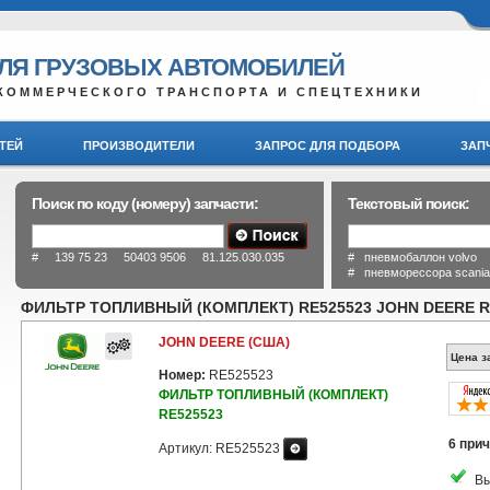
ДЛЯ ГРУЗОВЫХ АВТОМОБИЛЕЙ
КОММЕРЧЕСКОГО ТРАНСПОРТА И СПЕЦТЕХНИКИ
ТЕЙ
ПРОИЗВОДИТЕЛИ
ЗАПРОС ДЛЯ ПОДБОРА
ЗАП
Поиск по коду (номеру) запчасти:
Текстовый поиск:
# 139 75 23 50403 9506 81.125.030.035
# пневмобаллон volvo
# пневморессора scani
ФИЛЬТР ТОПЛИВНЫЙ (КОМПЛЕКТ) RE525523 JOHN DEERE R
JOHN DEERE (США)
Цена з
Номер:
RE525523
ФИЛЬТР ТОПЛИВНЫЙ (КОМПЛЕКТ)
RE525523
6 прич
Артикул: RE525523
Вы