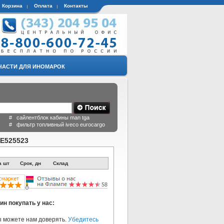
Корзина
Оплата
Контакты
ЧАСТИ ДЛЯ ИНОМАРОК
 # сайлентблок кабины man tga
a # фильтр топливный iveco eurocargo
E525523
а шт
Срок, дн
Склад
ин покупать у нас:
 можете нам доверять.
Убедитесь