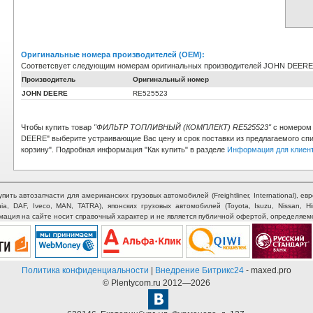
Оригинальные номера производителей (OEM):
Соответсвует следующим номерам оригинальных производителей JOHN DEERE
Производитель
Оригинальный номер
JOHN DEERE
RE525523
Чтобы купить товар
"ФИЛЬТР ТОПЛИВНЫЙ (КОМПЛЕКТ) RE525523"
с номером 
DEERE" выберите устраивающие Вас цену и срок поставки из предлагаемого спи
корзину". Подробная информация "Как купить" в разделе
Информация для клиен
ть автозапчасти для американских грузовых автомобилей (Freightliner, International), евр
nia, DAF, Iveco, MAN, TATRA), японских грузовых автомобилей (Toyota, Isuzu, Nissan, H
рмация на сайте носит справочный характер и не является публичной офертой, определяем
Политика конфиденциальности
|
Внедрение Битрикс24
- maxed.pro
© Plentycom.ru 2012—2026