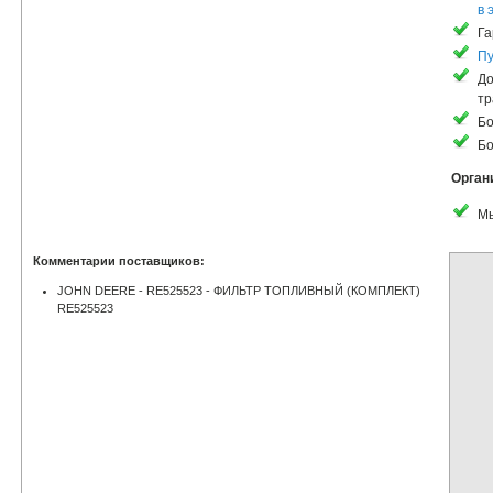
в 
Га
Пу
До
тр
Бо
Бо
Орган
Мы
Комментарии поставщиков:
JOHN DEERE - RE525523 - ФИЛЬТР ТОПЛИВНЫЙ (КОМПЛЕКТ)
RE525523