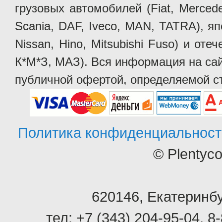
грузовых автомобилей (Fiat, Mercede
Scania, DAF, Iveco, MAN, TATRA), яп
Nissan, Hino, Mitsubishi Fuso) и от
К*М*З, МАЗ). Вся информация на сай
публичной офертой, определяемой ст
Политика конфиденциальност
© Plentyc
620146
,
Екатеринбу
тел:
+7 (343) 204-95-04
,
8-