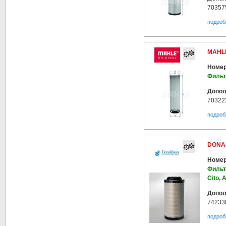
70357
подроб
MAHLE
Номер
Фильт
Допол
70322
подроб
DONA
Номер
Фильт
Cito, 
Допол
74233
подроб