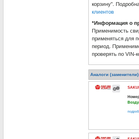
корзину". Подробн
клиентов
*Информация о пр
Применимость свид
применяться для п
период. Применимо
проверять по VIN-к
Аналоги (заменители
SAKUR
Номер
Возд
подроб