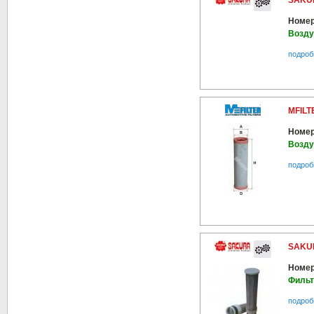
SAKUR
Номер
Возд
подроб
MFILT
Номер
Возд
подроб
SAKUR
Номер
Фильт
подроб