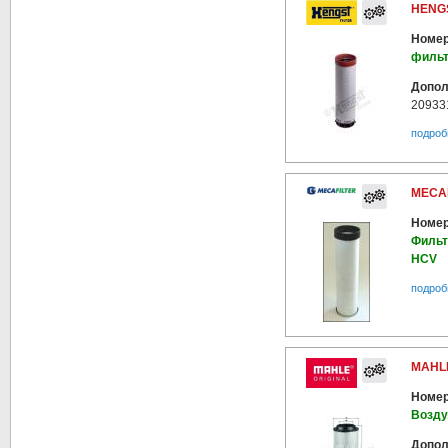
HENGS
Номер
фильт
Допол
20933
подроб
MECAF
Номер
Фильт
HCV
подроб
MAHLE
Номер
Возд
Допол