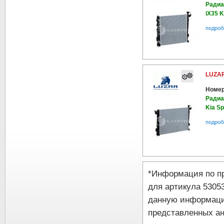
Радиа
iX35 K
подроб
LUZAR
Номер
Радиа
Kia Sp
подроб
*Информация по п
для артикула 5305
данную информаци
представленных ан