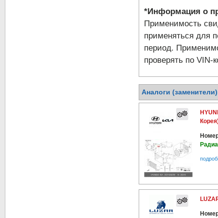
*Информация о пр
Применимость свид
применяться для п
период. Применимо
проверять по VIN-к
Аналоги (заменители
HYUND
Корея
Номер
Радиа
подроб
LUZAR
Номер