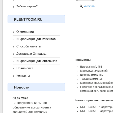
увеличить
Забыли пароль?
PLENTYCOM.RU
О Компании
Информация для клиентов
Способы оплаты
Доставка и Отправка
Параметры:
Информация для оптовиков
Высота [мм]: 485
Прайс-лист
Материал: алюминий
Ширина (мм): 480
Контакты
Толщина [мм]: 16
Материал: полимерный 
Подогрев / охлаждение: 
Новости
комб.сист.охл. водяной/
08.07.2020
Комментарии поставщиков
В Plentycom.ru большое
NRF - 53053 - "Радиатор (
обновление ассортимента
NRF - 53053 - Радиатор 
запчастей для грузовых