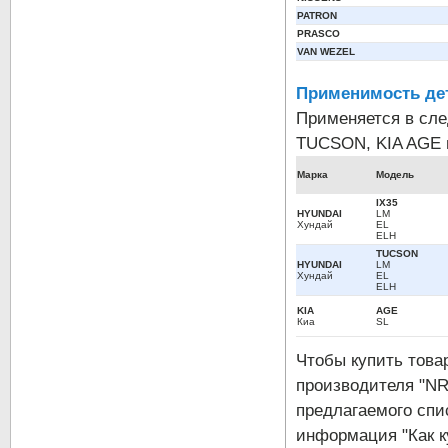
PATRON
PRASCO
VAN WEZEL
Применимость де
Применяется в сл
TUCSON, KIA AGE и
Марка
Модель
IX35
HYUNDAI
LM
Хундай
EL
ELH
TUCSON
HYUNDAI
LM
Хундай
EL
ELH
KIA
AGE
Киа
SL
Чтобы купить тов
производителя "NR
предлагаемого спи
информация "Как к