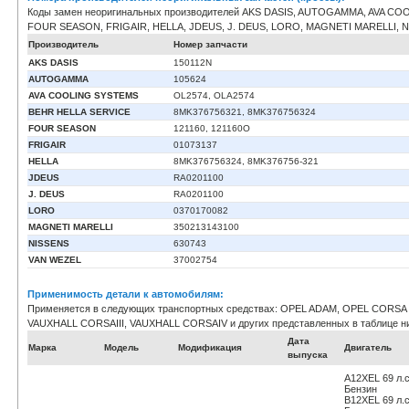
Коды замен неоригинальных производителей AKS DASIS, AUTOGAMMA, AVA C
FOUR SEASON, FRIGAIR, HELLA, JDEUS, J. DEUS, LORO, MAGNETI MARELLI, 
Производитель
Номер запчасти
AKS DASIS
150112N
AUTOGAMMA
105624
AVA COOLING SYSTEMS
OL2574, OLA2574
BEHR HELLA SERVICE
8MK376756321, 8MK376756324
FOUR SEASON
121160, 121160O
FRIGAIR
01073137
HELLA
8MK376756324, 8MK376756-321
JDEUS
RA0201100
J. DEUS
RA0201100
LORO
0370170082
MAGNETI MARELLI
350213143100
NISSENS
630743
VAN WEZEL
37002754
Применимость детали к автомобилям:
Применяется в следующих транспортных средствах: OPEL ADAM, OPEL CORSA
VAUXHALL CORSAIII, VAUXHALL CORSAIV и других представленных в таблице н
Дата
Марка
Модель
Модификация
Двигатель
выпуска
A12XEL 69 л.с.
Бензин
B12XEL 69 л.с.