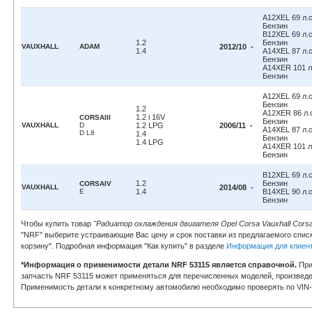
A12XEL 69 л.с.
Бензин
B12XEL 69 л.с.
1.2
Бензин
VAUXHALL
ADAM
2012/10 -
1.4
A14XEL 87 л.с.
Бензин
A14XER 101 л.
Бензин
A12XEL 69 л.с.
Бензин
1.2
A12XER 86 л.с
1.2 i 16V
CORSAIII
Бензин
VAUXHALL
D
1.2 LPG
2006/11 -
A14XEL 87 л.с.
D L8
1.4
Бензин
1.4 LPG
A14XER 101 л.
Бензин
B12XEL 69 л.с.
1.2
Бензин
CORSAIV
VAUXHALL
2014/08 -
E
1.4
B14XEL 90 л.с.
Бензин
Чтобы купить товар
"Радиатор охлаждения двигателя Opel Corsa Vauxhall Cors
"NRF" выберите устраивающие Вас цену и срок поставки из предлагаемого списк
корзину". Подробная информация "Как купить" в разделе
Информация для клиен
*Информация о применимости детали NRF 53115 является справочной.
При
запчасть NRF 53115 может применяться для перечисленных моделей, произведе
Применимость детали к конкретному автомобилю необходимо проверять по VIN-к