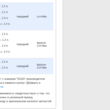
 1.2 л.
 1.2 л.
передний
хэтчбек
 1.4 л.
с. 1.4 л.
 1.2 л.
. 1.2 л.
фургон
передний
 1.4 л.
хэтчбек
с. 1.4 л.
 1.2 л.
фургон
передний
 1.4 л.
хэтчбек
a"
с номером "53115" производителя
а и нажмите кнопку "Добавить в
тов
менимость свидетельствует о том, что
нных в указанный период.
оду в оригинальном каталоге запчастей.