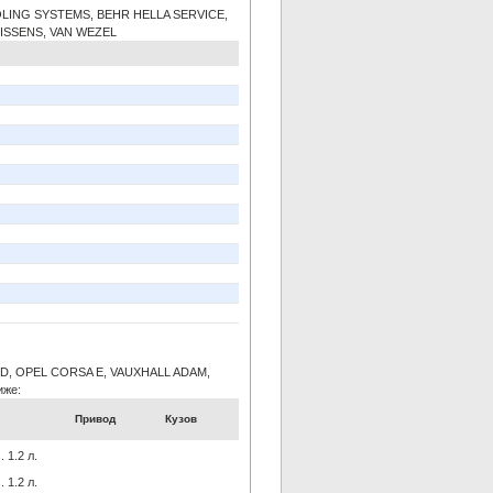
OOLING SYSTEMS, BEHR HELLA SERVICE,
NISSENS, VAN WEZEL
 D, OPEL CORSA E, VAUXHALL ADAM,
иже:
Привод
Кузов
 1.2 л.
 1.2 л.