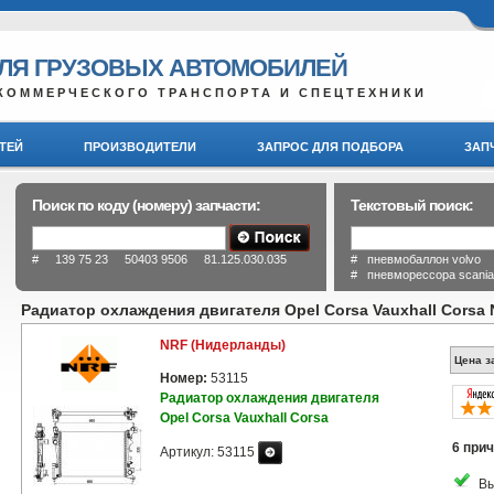
ДЛЯ ГРУЗОВЫХ АВТОМОБИЛЕЙ
КОММЕРЧЕСКОГО ТРАНСПОРТА И СПЕЦТЕХНИКИ
ТЕЙ
ПРОИЗВОДИТЕЛИ
ЗАПРОС ДЛЯ ПОДБОРА
ЗАП
Поиск по коду (номеру) запчасти:
Текстовый поиск:
# 139 75 23 50403 9506 81.125.030.035
# пневмобаллон volvo
# пневморессора scani
Радиатор охлаждения двигателя Opel Corsa Vauxhall Corsa 
NRF (Нидерланды)
Цена з
Номер:
53115
Радиатор охлаждения двигателя
Opel Corsa Vauxhall Corsa
6 прич
Артикул: 53115
Вы