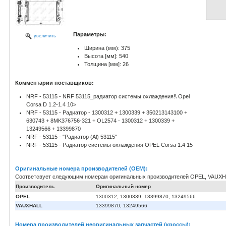
Параметры:
увеличить
Ширина (мм): 375
Высота [мм]: 540
Толщина [мм]: 26
Комментарии поставщиков:
NRF - 53115 - NRF 53115_радиатор системы охлаждения!\ Opel
Corsa D 1.2-1.4 10>
NRF - 53115 - Радиатор - 1300312 + 1300339 + 350213143100 +
630743 + 8MK376756-321 + OL2574 - 1300312 + 1300339 +
13249566 + 13399870
NRF - 53115 - "Радиатор (Al) 53115"
NRF - 53115 - Радиатор системы охлаждения OPEL Corsa 1.4 15
Оригинальные номера производителей (OEM):
Соответсвует следующим номерам оригинальных производителей OPEL, VAUX
Производитель
Оригинальный номер
OPEL
1300312, 1300339, 13399870, 13249566
VAUXHALL
13399870, 13249566
Номера производителей неоригинальных запчастей (кроссы):