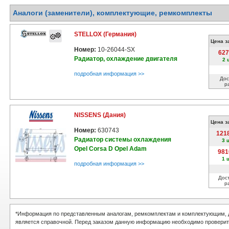
Аналоги (заменители), комплектующие, ремкомплекты
STELLOX (Германия)
Цена з
Номер:
10-26044-SX
627
Радиатор, охлаждение двигателя
2 
подробная информация >>
Дос
р
NISSENS (Дания)
Цена з
Номер:
630743
121
Радиатор системы охлаждения
3 
Opel Corsa D Opel Adam
981
1 
подробная информация >>
Дос
р
*Информация по представленным аналогам, ремкомплектам и комплектующим, д
является справочной. Перед заказом данную информацию необходимо проверит