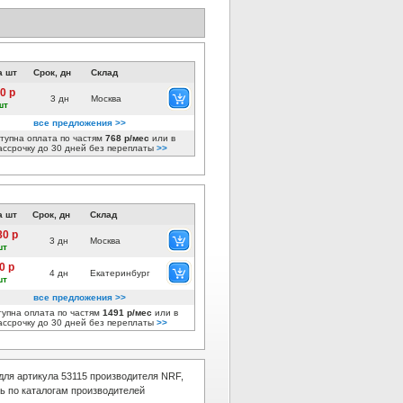
а шт
Срок, дн
Склад
0 р
3 дн
Москва
шт
все предложения >>
тупна оплата по частям
768 р/мес
или в
ассрочку до 30 дней без переплаты
>>
а шт
Срок, дн
Склад
80 р
3 дн
Москва
шт
0 р
4 дн
Екатеринбург
шт
все предложения >>
тупна оплата по частям
1491 р/мес
или в
ассрочку до 30 дней без переплаты
>>
ля артикула 53115 производителя NRF,
ь по каталогам производителей