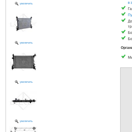
в 
увеличить
Га
Пу
До
тр
Бо
Бо
увеличить
Орган
Мы
увеличить
увеличить