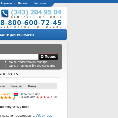
Корзина
Оплата
Контакты
ЧАСТИ ДЛЯ ИНОМАРОК
 # сайлентблок кабины man tga
a # фильтр топливный iveco eurocargo
NRF 53115
а шт
Срок, дн
Склад
ин покупать у нас:
 можете нам доверять.
Убедитесь