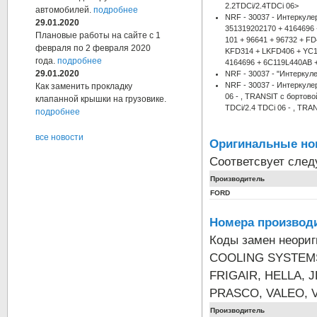
2.2TDCi/2.4TDCi 06>
автомобилей.
подробнее
NRF - 30037 - Интеркуле
29.01.2020
351319202170 + 4164696
Плановые работы на сайте с 1
101 + 96641 + 96732 + F
февраля по 2 февраля 2020
KFD314 + LKFD406 + YC1
года.
подробнее
4164696 + 6C119L440AB 
29.01.2020
NRF - 30037 - "Интеркул
NRF - 30037 - Интерку
Как заменить прокладку
06 - , TRANSIT c бортов
клапанной крышки на грузовике.
TDCi/2.4 TDCi 06 - , TRA
подробнее
все новости
Оригинальные но
Соответсвует сле
Производитель
FORD
Номера производи
Коды замен неори
COOLING SYSTEMS
FRIGAIR, HELLA, 
PRASCO, VALEO, 
Производитель