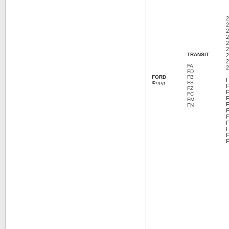
2
2
2
2
2
2
TRANSIT
2
2
FA
2
FD
FORD
FB
Форд
FS
FZ
FC
FM
FN