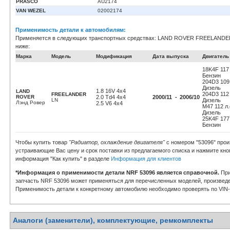
PRASCO
AU2174
VAN WEZEL
02002174
Применимость детали к автомобилям:
Применяется в следующих транспортных средствах: LAND ROVER FREELANDER 
ниже:
Марка
Модель
Модификация
Дата выпуска
Двигатель
18K4F 117 л
Бензин
204D3 109 
Дизель
1.8 16V 4x4
LAND
204D3 112 
FREELANDER
ROVER
2.0 Td4 4x4
2000/11 -
2006/10
LN
Дизель
Лэнд Ровер
2.5 V6 4x4
M47 112 л.с
Дизель
25K4F 177 
Бензин
Чтобы купить товар
"Радиатор, охлаждение двигателя"
с номером "53096" прои
устраивающие Вас цену и срок поставки из предлагаемого списка и нажмите кно
информация "Как купить" в разделе
Информация для клиентов
*Информация о применимости детали NRF 53096 является справочной.
При
запчасть NRF 53096 может применяться для перечисленных моделей, произведе
Применимость детали к конкретному автомобилю необходимо проверять по VIN-к
Аналоги (заменители), комплектующие, ремкомплекты