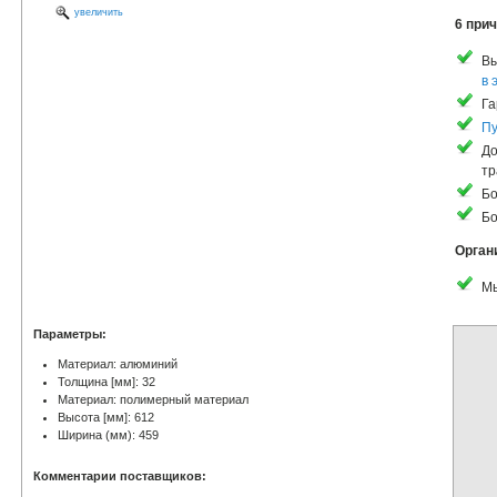
увеличить
6 прич
Вы
в 
Га
Пу
До
тр
Бо
Бо
Орган
Мы
Параметры:
Материал: алюминий
Толщина [мм]: 32
Материал: полимерный материал
Высота [мм]: 612
Ширина (мм): 459
Комментарии поставщиков: