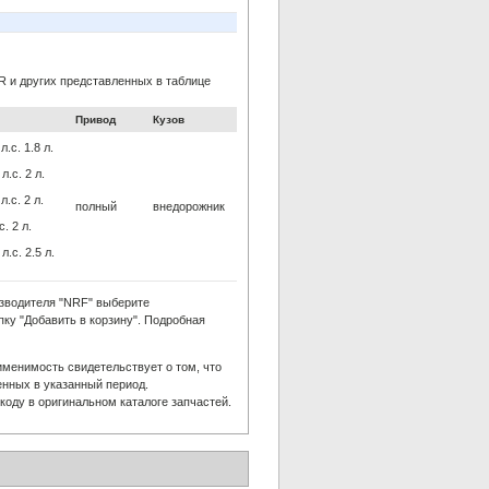
и других представленных в таблице
Привод
Кузов
.с. 1.8 л.
л.с. 2 л.
л.с. 2 л.
полный
внедорожник
. 2 л.
л.с. 2.5 л.
зводителя "NRF" выберите
пку "Добавить в корзину". Подробная
менимость свидетельствует о том, что
нных в указанный период.
оду в оригинальном каталоге запчастей.