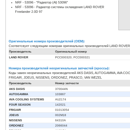
NRF - 53096 - "Радиатор (Al) 53096"
NRF - 53096 - Радиатор системы охлаждения LAND ROVER
Freelander 2.0D 97
Оригинальные номера производителей (OEM):
Соответсвует следующим номерам оригинальных производителей LAND ROVER
Производитель
Оригинальный номер
LAND ROVER
PCC000320, PCC000321
Номера производителей неоригинальных запчастей (кроссы):
Коды замен неоригинальных производителей AKS DASIS, AUTOGAMMA, AVA C
FRIGAIR, JDEUS, NISSENS, ORDONEZ, PRASCO, VAN WEZEL
Производитель
Номер запчасти
AKS DASIS
370044N
AUTOGAMMA
103867
AVA COOLING SYSTEMS
AU2174
FOUR SEASON
142021
FRIGAIR
01013054
JDEUS
002M18
NISSENS
64310A
ORDONEZ
2066044