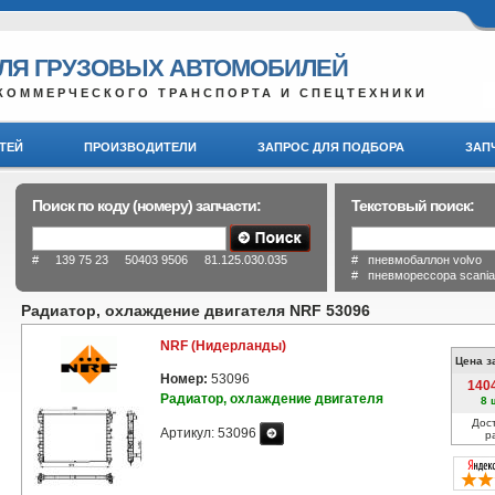
ДЛЯ ГРУЗОВЫХ АВТОМОБИЛЕЙ
КОММЕРЧЕСКОГО ТРАНСПОРТА И СПЕЦТЕХНИКИ
ТЕЙ
ПРОИЗВОДИТЕЛИ
ЗАПРОС ДЛЯ ПОДБОРА
ЗАП
Поиск по коду (номеру) запчасти:
Текстовый поиск:
# 139 75 23 50403 9506 81.125.030.035
# пневмобаллон volvo
# пневморессора scani
Радиатор, охлаждение двигателя NRF 53096
NRF (Нидерланды)
Цена з
Номер:
53096
140
Радиатор, охлаждение двигателя
8 
Дос
Артикул: 53096
р