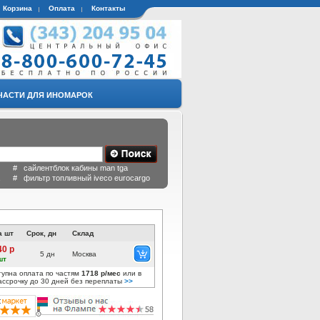
Корзина
Оплата
Контакты
ЧАСТИ ДЛЯ ИНОМАРОК
 # сайлентблок кабины man tga
a # фильтр топливный iveco eurocargo
а шт
Срок, дн
Склад
40 р
5 дн
Москва
шт
тупна оплата по частям
1718 р/мес
или в
ассрочку до 30 дней без переплаты
>>