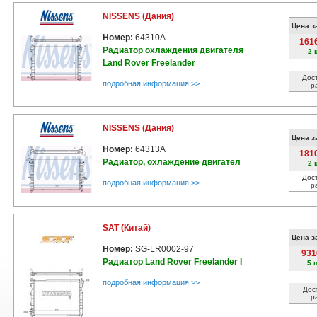
NISSENS (Дания)
Цена з
Номер:
64310A
161
Радиатор охлаждения двигателя
2 
Land Rover Freelander
Дос
подробная информация >>
р
NISSENS (Дания)
Цена з
Номер:
64313A
181
Радиатор, охлаждение двигател
2 
Дос
подробная информация >>
р
SAT (Китай)
Цена з
Номер:
SG-LR0002-97
931
Радиатор Land Rover Freelander I
5 
подробная информация >>
Дос
р