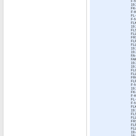
F-
19.
FK
F-K
FL-
F-
FL
19.
FL
FL
FR
FL
FL
19
19.
FA-
FA
19.
19.
FL
FL
FR
FL
F-
19.
FK
F-K
FL-
F-
FL
19.
FL
FL
FR
FL
FL
19
19.