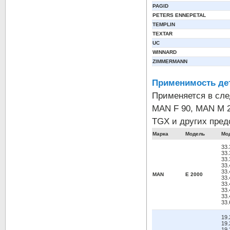
PAGID
PETERS ENNEPETAL
TEMPLIN
TEXTAR
UC
WINNARD
ZIMMERMANN
Применимость де
Применяется в сле
MAN F 90, MAN M 
TGX и других пред
Марка
Модель
Мо
33
33
33
33
33
MAN
E 2000
33
33
33
33
33
19
19.
19.