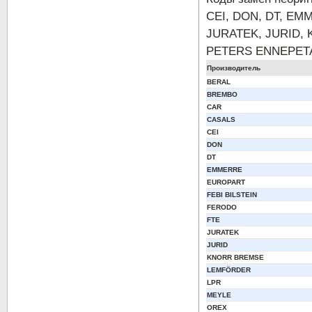
CEI, DON, DT, EM
JURATEK, JURID,
PETERS ENNEPETA
Производитель
BERAL
BREMBO
CAR
CASALS
CEI
DON
DT
EMMERRE
EUROPART
FEBI BILSTEIN
FERODO
FTE
JURATEK
JURID
KNORR BREMSE
LEMFÖRDER
LPR
MEYLE
OREX