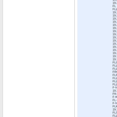
19.
FL
FL
19.
19.
19.
19
19.
19.
19.
19
19
19.
19.
19.
19.
19.
19.
19.
FL
FL
FL
FR
FL
FL
FL
FL
F-
19.
FK
F-K
FL-
F-
FL
19.
FL
FL