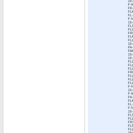
19.
F-K
FK
FL
FL-
F-
19.
FL
FL
FR
FL
FL
19.
FA-
FA
19.
19.
FL
FL
FL
FR
FL
FL
FL
F-
19.
F-K
FK
FL
FL-
F-
19.
FL
FL
FR
FL
FL
19.