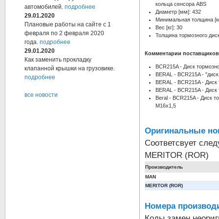
кольца сенсора ABS
автомобилей.
подробнее
Диаметр [мм]: 432
29.01.2020
Минимальная толщина [м
Плановые работы на сайте с 1
Вес [кг]: 30
февраля по 2 февраля 2020
Толщина тормозного диск
года.
подробнее
29.01.2020
Комментарии поставщиков
Как заменить прокладку
BCR215A - Диск тормозн
клапанной крышки на грузовике.
BERAL - BCR215A - "дис
подробнее
BERAL - BCR215A - Диск
BERAL - BCR215A - Диск
все новости
Beral - BCR215A - Диск т
M16x1,5
Оригинальные но
Соответсвует сле
MERITOR (ROR)
Производитель
MAN
MERITOR (ROR)
Номера производи
Коды замен неори