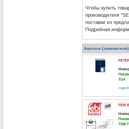
Чтобы купить тов
производителя "SE
поставки из предла
Подробная информа
Аналоги (заменители
PETER
Номер
Пневм
TGA
подроб
FEBI 
Номер
Пневм
TGM T