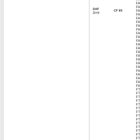
FA
FA
DAF
CF 85
FA
Даф
FA
FA
FA
FA
FA
FA
FA
FA
FA
FA
FA
FA
FA
FA
FA
FA
FA
FA
FA
FA
FT
FT
FT
FT
FT
FT
FT
FT
FT
FT
FT
FT
FT
FT