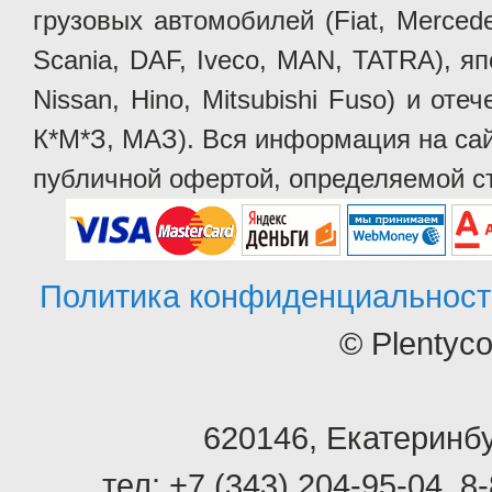
грузовых автомобилей (Fiat, Mercede
Scania, DAF, Iveco, MAN, TATRA), яп
Nissan, Hino, Mitsubishi Fuso) и от
К*М*З, МАЗ). Вся информация на сай
публичной офертой, определяемой ст
Политика конфиденциальност
© Plentyc
620146
,
Екатеринбу
тел:
+7 (343) 204-95-04
,
8-