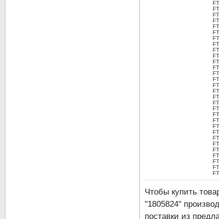
FT
FT
FT
FT
FT
FT
FT
FT
FT
FT
FT
FT
FT
FT
FT
FT
FT
FT
FT
FT
FT
FT
FT
FT
FT
FT
FT
FT
FT
FT
Чтобы купить тов
"1805824" произво
поставки из предла