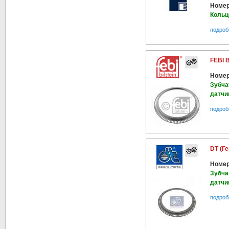
Номер
Кольц
подроб
FEBI 
Номер
Зубча
датчи
подроб
DT (Г
Номер
Зубча
датчик
подроб