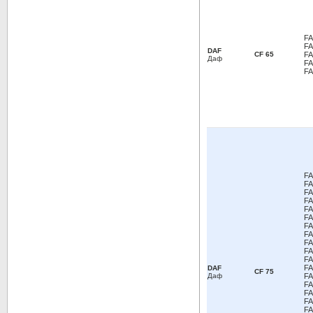
FA
FA
DAF
CF 65
FA
Даф
FA
FA
FA
FA
FA
FA
FA
FA
FA
FA
FA
FA
FA
FA
DAF
CF 75
Даф
FA
FA
FA
FA
FA